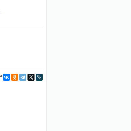
и
.
я: