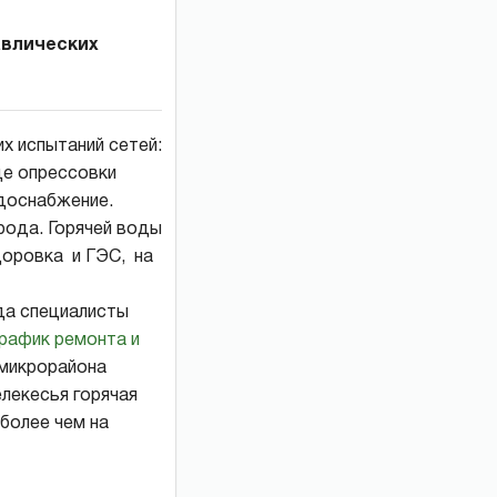
авлических
х испытаний сетей:
де опрессовки
одоснабжение.
рода. Горячей воды
доровка и ГЭС, на
ода специалисты
рафик ремонта и
 микрорайона
елекесья горячая
 более чем на