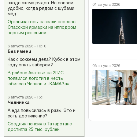
входе схема рядов. Не совсем
04 августа 2026
удобно, когда рядом с шубами
мёд.
Организаторы назвали перенос
Спасской ярмарки на ипподром
верным решением
6 августа 2026 - 16:10
Без имени
Как с хоккеем дела? Кубок в этом
году опять заберем?
03 августа 2026
В районе Азатлык на 2ГИС
появился логотип в честь
юбилеев Челнов и «КАМАЗа»
6 августа 2026 - 15:11
Челнинка
А еда повысилась в разы. Это и
есть достижение?
Средняя пенсия в Татарстане
достигла 25 тыс. рублей