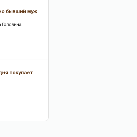
 но бывший муж
 Головина
дня покупает