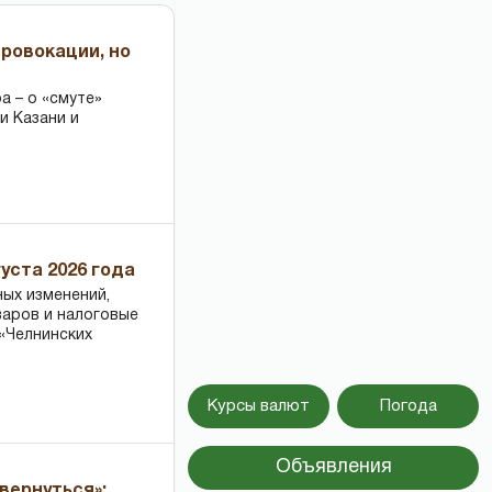
провокации, но
 – о «смуте»
и Казани и
уста 2026 года
ных изменений,
варов и налоговые
«Челнинских
Курсы валют
Погода
Объявления
вернуться»: