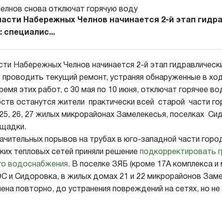
части Набережных Челнов начинается 2-й этап гидр
 специалис...
сти Набережных Челнов начинается 2-й этап гидравлически
 проводить текущий ремонт, устраняя обнаруженные в хо
емя этих работ, с 30 мая по 10 июня, отключат горячее в
ств останутся жители практически всей старой части го
, 25, 26, 27 жилых микрорайонах Замелекесья, поселках Си
щадки.
начительных порывов на трубах в юго-западной части гор
их тепловых сетей приняли решение
подкорректировать г
го водоснабжения
. В поселке ЗЯБ (кроме 17А комплекса и
ЭС и Сидоровка, в жилых домах 21 и 22 микрорайонов Зам
ена повторно, до устранения повреждений на сетях, но не