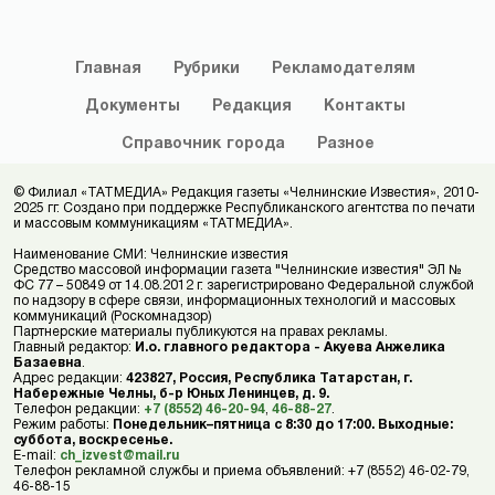
Главная
Рубрики
Рекламодателям
Документы
Редакция
Контакты
Справочник
города
Разное
© Филиал «ТАТМЕДИА» Редакция газеты «Челнинские Известия», 2010-
2025 гг. Создано при поддержке Республиканского агентства по печати
и массовым коммуникациям «ТАТМЕДИА».
Наименование СМИ: Челнинские известия
Средство массовой информации газета "Челнинские известия" ЭЛ №
ФС 77 – 50849 от 14.08.2012 г. зарегистрировано Федеральной службой
по надзору в сфере связи, информационных технологий и массовых
коммуникаций (Роскомнадзор)
Партнерские материалы публикуются на правах рекламы.
Главный редактор:
И.о. главного редактора - Акуева Анжелика
Базаевна
.
Адрес редакции:
423827, Россия, Республика Татарстан, г.
Набережные Челны, б-р Юных Ленинцев, д. 9.
Телефон редакции:
+7 (8552) 46-20-94
,
46-88-27
.
Режим работы:
Понедельник–пятница с 8:30 до 17:00. Выходные:
суббота, воскресенье.
E-mail:
ch_izvest@mail.ru
Телефон рекламной службы и приема объявлений: +7 (8552) 46-02-79,
46-88-15