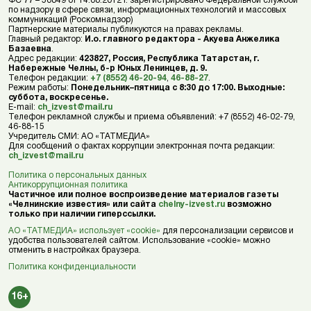
ФС 77 – 50849 от 14.08.2012 г. зарегистрировано Федеральной службой
по надзору в сфере связи, информационных технологий и массовых
коммуникаций (Роскомнадзор)
Партнерские материалы публикуются на правах рекламы.
Главный редактор:
И.о. главного редактора - Акуева Анжелика
Базаевна
.
Адрес редакции:
423827, Россия, Республика Татарстан, г.
Набережные Челны, б-р Юных Ленинцев, д. 9.
Телефон редакции:
+7 (8552) 46-20-94
,
46-88-27
.
Режим работы:
Понедельник–пятница с 8:30 до 17:00. Выходные:
суббота, воскресенье.
E-mail:
ch_izvest@mail.ru
Телефон рекламной службы и приема объявлений: +7 (8552) 46-02-79,
46-88-15
Учредитель СМИ: АО «ТАТМЕДИА»
Для сообщений о фактах коррупции электронная почта редакции:
ch_izvest@mail.ru
Политика о персональных данных
Антикоррупционная политика
Частичное или полное воспроизведение материалов газеты
«Челнинские известия» или сайта
chelny-izvest.ru
возможно
только при наличии гиперссылки.
АО «ТАТМЕДИА» использует «cookie»
для персонализации сервисов и
удобства пользователей сайтом. Использование «cookie» можно
отменить в настройках браузера.
Политика конфиденциальности
16+