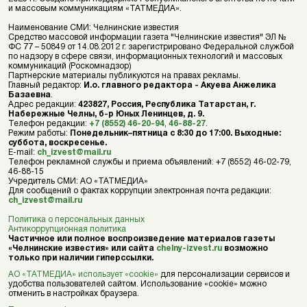
и массовым коммуникациям «ТАТМЕДИА».
Наименование СМИ: Челнинские известия
Средство массовой информации газета "Челнинские известия" ЭЛ №
ФС 77 – 50849 от 14.08.2012 г. зарегистрировано Федеральной службой
по надзору в сфере связи, информационных технологий и массовых
коммуникаций (Роскомнадзор)
Партнерские материалы публикуются на правах рекламы.
Главный редактор:
И.о. главного редактора - Акуева Анжелика
Базаевна
.
Адрес редакции:
423827, Россия, Республика Татарстан, г.
Набережные Челны, б-р Юных Ленинцев, д. 9.
Телефон редакции:
+7 (8552) 46-20-94
,
46-88-27
.
Режим работы:
Понедельник–пятница с 8:30 до 17:00. Выходные:
суббота, воскресенье.
E-mail:
ch_izvest@mail.ru
Телефон рекламной службы и приема объявлений: +7 (8552) 46-02-79,
46-88-15
Учредитель СМИ: АО «ТАТМЕДИА»
Для сообщений о фактах коррупции электронная почта редакции:
ch_izvest@mail.ru
Политика о персональных данных
Антикоррупционная политика
Частичное или полное воспроизведение материалов газеты
«Челнинские известия» или сайта
chelny-izvest.ru
возможно
только при наличии гиперссылки.
АО «ТАТМЕДИА» использует «cookie»
для персонализации сервисов и
удобства пользователей сайтом. Использование «cookie» можно
отменить в настройках браузера.