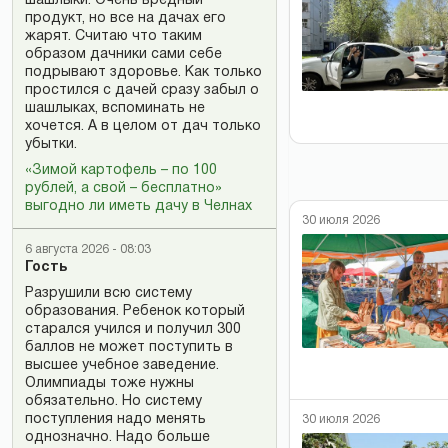
шашлыки. Очень вредный
продукт, но все на дачах его
жарят. Считаю что таким
образом дачники сами себе
подрывают здоровье. Как только
простился с дачей сразу забыл о
шашлыках, вспоминать не
хочется. А в целом от дач только
убытки.
«Зимой картофель – по 100
рублей, а свой – бесплатно»
выгодно ли иметь дачу в Челнах
30 июля 2026
6 августа 2026 - 08:03
Гость
Разрушили всю систему
образования. Ребенок который
старался учился и получил 300
баллов не может поступить в
высшее учебное заведение.
Олимпиады тоже нужны
обязательно. Но систему
поступления надо менять
30 июля 2026
однозначно. Надо больше