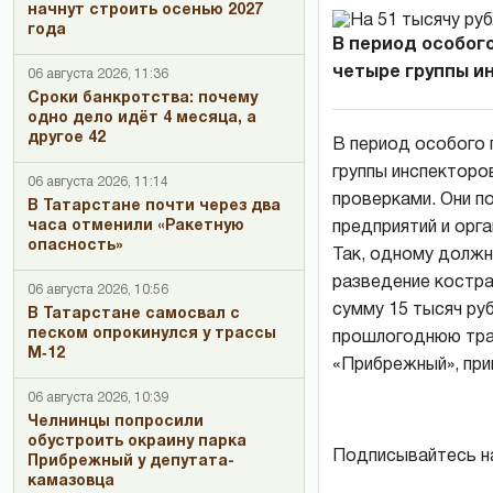
начнут строить осенью 2027
года
В период особого
четыре группы ин
06 августа 2026, 11:36
Сроки банкротства: почему
одно дело идёт 4 месяца, а
другое 42
В период особого 
группы инспектор
06 августа 2026, 11:14
проверками. Они п
В Татарстане почти через два
часа отменили «Ракетную
предприятий и орга
опасность»
Так, одному должн
разведение костра
06 августа 2026, 10:56
сумму 15 тысяч ру
В Татарстане самосвал с
песком опрокинулся у трассы
прошлогоднюю трав
М‑12
«Прибрежный», при
06 августа 2026, 10:39
Челнинцы попросили
обустроить окраину парка
Подписывайтесь н
Прибрежный у депутата-
камазовца