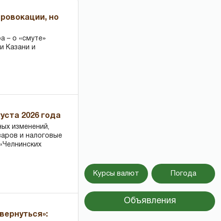
провокации, но
 – о «смуте»
и Казани и
уста 2026 года
ных изменений,
варов и налоговые
«Челнинских
Курсы валют
Погода
Объявления
вернуться»: