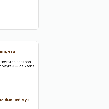
или, что
 почти за полтора
продукты — от хлеба
 но бывший муж