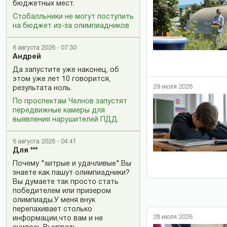
бюджетных мест.
Стобалльники не могут поступить
на бюджет из-за олимпиадников
6 августа 2026 - 07:30
Андрей
Да запустите уже наконец, об
этом уже лет 10 говорится,
29 июля 2026
результата ноль.
По проспектам Челнов запустят
передвижные камеры для
выявления нарушителей ПДД
6 августа 2026 - 04:41
Для ***
Почему "хитрые и удачливые".Вы
знаете как пашут олимпиадники?
Вы думаете так просто стать
победителем или призером
олимпиады.У меня внук
перепахивает столько
28 июля 2026
информации,что вам и не