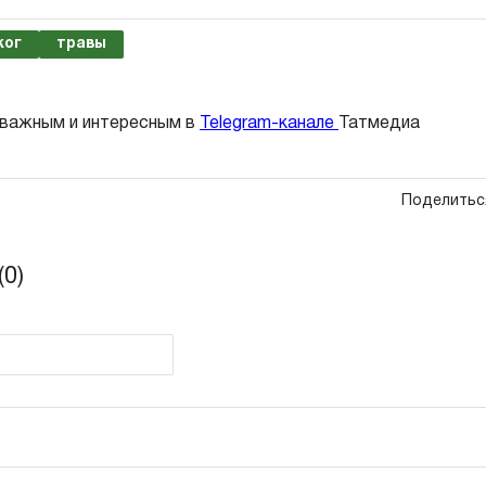
жог
травы
 важным и интересным в
Telegram-канале
Татмедиа
Поделитьс
0)