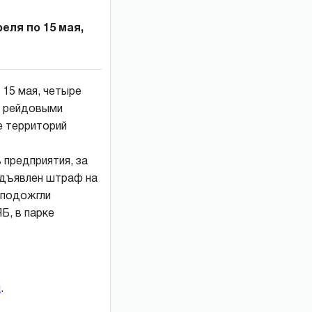
еля по 15 мая,
 15 мая, четыре
с рейдовыми
е территорий
 предприятия, за
едъявлен штраф на
 подожгли
Б, в парке
и
.