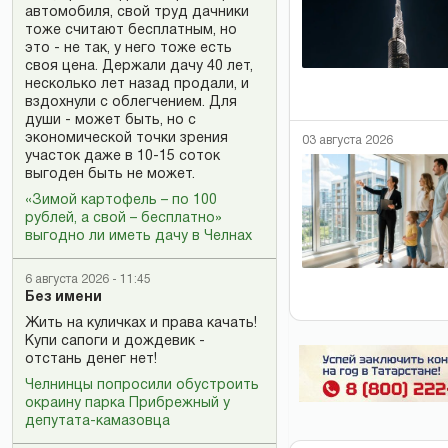
автомобиля, свой труд дачники
тоже считают бесплатным, но
это - не так, у него тоже есть
своя цена. Держали дачу 40 лет,
несколько лет назад продали, и
вздохнули с облегчением. Для
души - может быть, но с
экономической точки зрения
03 августа 2026
участок даже в 10-15 соток
выгоден быть не может.
«Зимой картофель – по 100
рублей, а свой – бесплатно»
выгодно ли иметь дачу в Челнах
6 августа 2026 - 11:45
Без имени
Жить на куличках и права качать!
Купи сапоги и дождевик -
отстань денег нет!
Челнинцы попросили обустроить
окраину парка Прибрежный у
депутата-камазовца