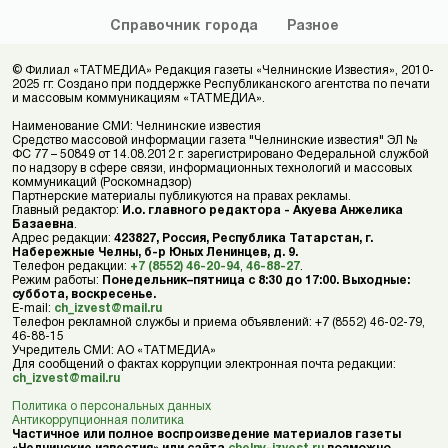
Справочник
города
Разное
© Филиал «ТАТМЕДИА» Редакция газеты «Челнинские Известия», 2010-
2025 гг. Создано при поддержке Республиканского агентства по печати
и массовым коммуникациям «ТАТМЕДИА».
Наименование СМИ: Челнинские известия
Средство массовой информации газета "Челнинские известия" ЭЛ №
ФС 77 – 50849 от 14.08.2012 г. зарегистрировано Федеральной службой
по надзору в сфере связи, информационных технологий и массовых
коммуникаций (Роскомнадзор)
Партнерские материалы публикуются на правах рекламы.
Главный редактор:
И.о. главного редактора - Акуева Анжелика
Базаевна
.
Адрес редакции:
423827, Россия, Республика Татарстан, г.
Набережные Челны, б-р Юных Ленинцев, д. 9.
Телефон редакции:
+7 (8552) 46-20-94
,
46-88-27
.
Режим работы:
Понедельник–пятница с 8:30 до 17:00. Выходные:
суббота, воскресенье.
E-mail:
ch_izvest@mail.ru
Телефон рекламной службы и приема объявлений: +7 (8552) 46-02-79,
46-88-15
Учредитель СМИ: АО «ТАТМЕДИА»
Для сообщений о фактах коррупции электронная почта редакции:
ch_izvest@mail.ru
Политика о персональных данных
Антикоррупционная политика
Частичное или полное воспроизведение материалов газеты