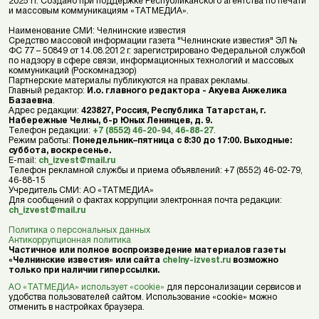
2025 гг. Создано при поддержке Республиканского агентства по печати
и массовым коммуникациям «ТАТМЕДИА».
Наименование СМИ: Челнинские известия
Средство массовой информации газета "Челнинские известия" ЭЛ №
ФС 77 – 50849 от 14.08.2012 г. зарегистрировано Федеральной службой
по надзору в сфере связи, информационных технологий и массовых
коммуникаций (Роскомнадзор)
Партнерские материалы публикуются на правах рекламы.
Главный редактор:
И.о. главного редактора - Акуева Анжелика
Базаевна
.
Адрес редакции:
423827, Россия, Республика Татарстан, г.
Набережные Челны, б-р Юных Ленинцев, д. 9.
Телефон редакции:
+7 (8552) 46-20-94
,
46-88-27
.
Режим работы:
Понедельник–пятница с 8:30 до 17:00. Выходные:
суббота, воскресенье.
E-mail:
ch_izvest@mail.ru
Телефон рекламной службы и приема объявлений: +7 (8552) 46-02-79,
46-88-15
Учредитель СМИ: АО «ТАТМЕДИА»
Для сообщений о фактах коррупции электронная почта редакции:
ch_izvest@mail.ru
Политика о персональных данных
Антикоррупционная политика
Частичное или полное воспроизведение материалов газеты
«Челнинские известия» или сайта
chelny-izvest.ru
возможно
только при наличии гиперссылки.
АО «ТАТМЕДИА» использует «cookie»
для персонализации сервисов и
удобства пользователей сайтом. Использование «cookie» можно
отменить в настройках браузера.