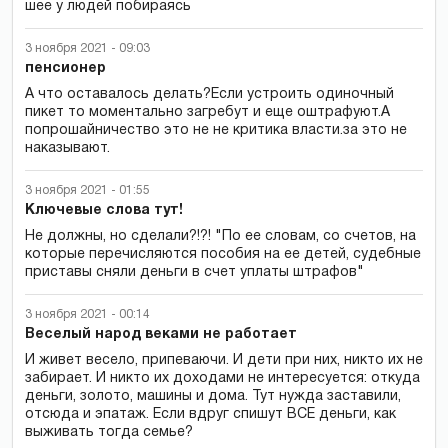
шее у людей побираясь
3 ноября 2021 - 09:03
пенсионер
А что оставалось делать?Если устроить одиночный
пикет то моментально загребут и еще оштрафуют.А
попрошайничество это не не критика власти.за это не
наказывают.
3 ноября 2021 - 01:55
Ключевые слова тут!
Не должны, но сделали?!?! "По ее словам, со счетов, на
которые перечисляются пособия на ее детей, судебные
приставы сняли деньги в счет уплаты штрафов"
3 ноября 2021 - 00:14
Веселый народ веками не работает
И живет весело, припеваючи. И дети при них, никто их не
забирает. И никто их доходами не интересуется: откуда
деньги, золото, машины и дома. Тут нужда заставили,
отсюда и эпатаж. Если вдруг спишут ВСЕ деньги, как
выживать тогда семье?