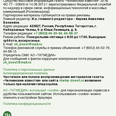
Средство массовой информации газета "Челнинские известия" ЭЛ №
ФС 77 – 50849 от 14.08.2012 г. зарегистрировано Федеральной службой
по надзору в сфере связи, информационных технологий и массовых
коммуникаций (Роскомнадзор)
Партнерские материалы публикуются на правах рекламы.
Главный редактор:
И.о. главного редактора - Акуева Анжелика
Базаевна
.
Адрес редакции:
423827, Россия, Республика Татарстан, г.
Набережные Челны, б-р Юных Ленинцев, д. 9.
Телефон редакции:
+7 (8552) 46-20-94
,
46-88-27
.
Режим работы:
Понедельник–пятница с 8:30 до 17:00. Выходные:
суббота, воскресенье.
E-mail:
ch_izvest@mail.ru
Телефон рекламной службы и приема объявлений: +7 (8552) 46-02-79,
46-88-15
Учредитель СМИ: АО «ТАТМЕДИА»
Для сообщений о фактах коррупции электронная почта редакции:
ch_izvest@mail.ru
Политика о персональных данных
Антикоррупционная политика
Частичное или полное воспроизведение материалов газеты
«Челнинские известия» или сайта
chelny-izvest.ru
возможно
только при наличии гиперссылки.
АО «ТАТМЕДИА» использует «cookie»
для персонализации сервисов и
удобства пользователей сайтом. Использование «cookie» можно
отменить в настройках браузера.
Политика конфиденциальности
16+