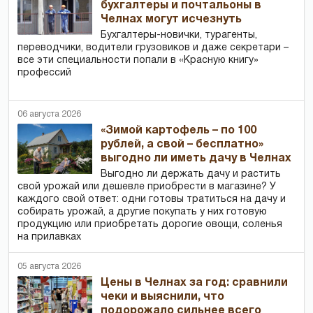
бухгалтеры и почтальоны в
Челнах могут исчезнуть
Бухгалтеры-новички, тур­агенты,
переводчики, водители грузовиков и даже секретари –
все эти специальности попали в «Красную книгу»
профессий
06 августа 2026
«Зимой картофель – по 100
рублей, а свой – бесплатно»
выгодно ли иметь дачу в Челнах
Выгодно ли держать дачу и растить
свой урожай или дешевле приобрести в магазине? У
каждого свой ответ: одни готовы тратиться на дачу и
собирать урожай, а другие покупать у них готовую
продукцию или приобретать дорогие овощи, соленья
на прилавках
05 августа 2026
Цены в Челнах за год: сравнили
чеки и выяснили, что
подорожало сильнее всего