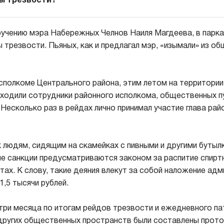
ы трезвости?
ручению мэра Набережных Челнов Наиля Магдеева, в парка
 трезвости. Пьяных, как и предлагал мэр, «изымали» из о
исполкоме Центрального района, этим летом на территории
ыходили сотрудники районного исполкома, общественных п
 Несколько раз в рейдах лично принимал участие глава ра
 людям, сидящим на скамейках с пивными и другими бутылк
ие санкции предусматриваются законом за распитие спирт
ах. К слову, такие деяния влекут за собой наложение ад
,5 тысячи рублей.
 три месяца по итогам рейдов трезвости и ежедневного па
 других общественных пространств были составлены прото