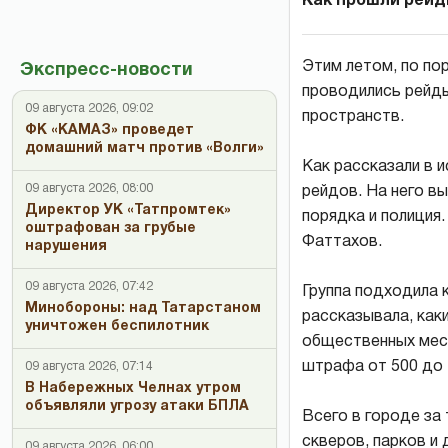
Как прошли рейд
Этим летом, по по
Экспресс-новости
проводились рейды
09 августа 2026, 09:02
пространств.
ФК «КАМАЗ» проведет
домашний матч против «Волги»
Как рассказали в 
09 августа 2026, 08:00
рейдов. На него в
Директор УК «Татпромтек»
порядка и полиция.
оштрафован за грубые
Фаттахов.
нарушения
09 августа 2026, 07:42
Группа подходила к
Минобороны: над Татарстаном
рассказывала, как
уничтожен беспилотник
общественных мест
штрафа от 500 до 1
09 августа 2026, 07:14
В Набережных Челнах утром
объявляли угрозу атаки БПЛА
Всего в городе за
скверов, парков и
09 августа 2026, 06:00