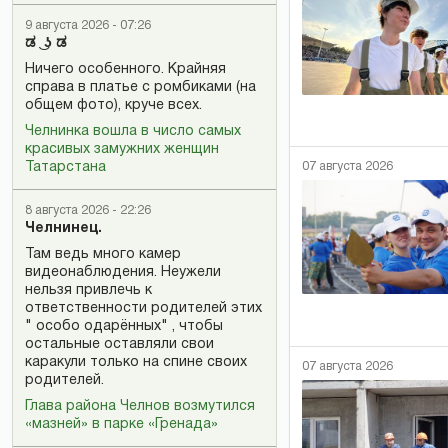
9 августа 2026 - 07:26
ಡ ͜ ʖ ಡ
Ничего особенного. Крайняя
справа в платье с ромбиками (на
общем фото), круче всех.
Челнинка вошла в число самых
красивых замужних женщин
07 августа 2026
Татарстана
8 августа 2026 - 22:26
Челнинец.
Там ведь много камер
видеонаблюдения. Неужели
нельзя привлечь к
ответственности родителей этих
" особо одарённых" , чтобы
остальные оставляли свои
каракули только на спине своих
07 августа 2026
родителей.
Глава района Челнов возмутился
«мазней» в парке «Гренада»