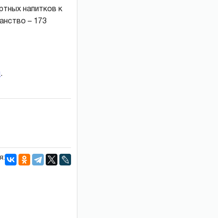
ртных напитков к
анство – 173
и
.
я: