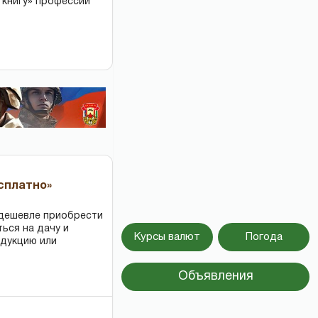
 книгу» профессий
есплатно»
 дешевле приобрести
ться на дачу и
Курсы валют
Погода
одукцию или
Объявления