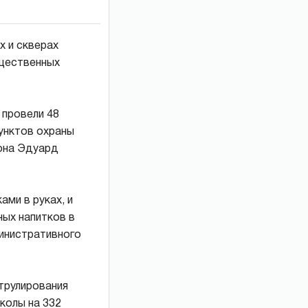
х и скверах
бщественных
 провели 48
унктов охраны
йона Эдуард
ами в руках, и
ных напитков в
министративного
трулирования
колы на 332