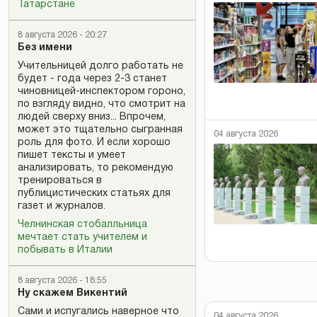
Татарстане
8 августа 2026 - 20:27
Без имени
Учительницей долго работать не
будет - года через 2-3 станет
чиновницей-инспектором гороно,
по взгляду видно, что смотрит на
людей сверху вниз... Впрочем,
может это тщательно сыгранная
04 августа 2026
роль для фото. И если хорошо
пишет тексты и умеет
анализировать, то рекомендую
тренироваться в
публицистических статьях для
газет и журналов.
Челнинская стобалльница
мечтает стать учителем и
побывать в Италии
8 августа 2026 - 18:55
Ну скажем Викентий
Сами и испугались наверное что
04 августа 2026