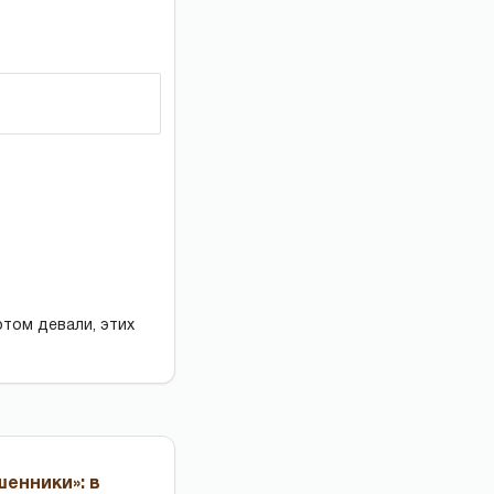
отом девали, этих
енники»: в