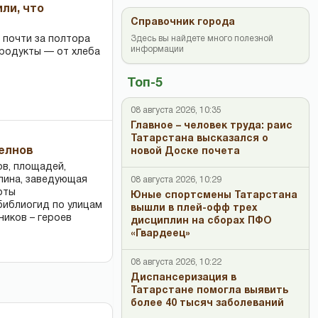
или, что
Справочник города
Здесь вы найдете много полезной
 почти за полтора
информации
продукты — от хлеба
Топ-5
08 августа 2026, 10:35
Главное – человек труда: раис
Татарстана высказался о
Челнов
новой Доске почета
ов, площадей,
ллина, заведующая
08 августа 2026, 10:29
оты
Юные спортсмены Татарстана
библиогид по улицам
вышли в плей-офф трех
ников – героев
дисциплин на сборах ПФО
«Гвардеец»
08 августа 2026, 10:22
Диспансеризация в
Татарстане помогла выявить
более 40 тысяч заболеваний