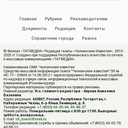
Главная
Рубрики
Рекламодателям
Документы
Редакция
Контакты
Справочник
города
Разное
© Филиал «ТАТМЕДИА» Редакция газеты «Челнинские Известия», 2010-
2025 гг. Создано при поддержке Республиканского агентства по печати
и массовым коммуникациям «ТАТМЕДИА».
Наименование СМИ: Челнинские известия
Средство массовой информации газета "Челнинские известия" ЭЛ №
ФС 77 – 50849 от 14.08.2012 г. зарегистрировано Федеральной службой
по надзору в сфере связи, информационных технологий и массовых
коммуникаций (Роскомнадзор)
Партнерские материалы публикуются на правах рекламы.
Главный редактор:
И.о. главного редактора - Акуева Анжелика
Базаевна
.
Адрес редакции:
423827, Россия, Республика Татарстан, г.
Набережные Челны, б-р Юных Ленинцев, д. 9.
Телефон редакции:
+7 (8552) 46-20-94
,
46-88-27
.
Режим работы:
Понедельник–пятница с 8:30 до 17:00. Выходные:
суббота, воскресенье.
E-mail:
ch_izvest@mail.ru
Телефон рекламной службы и приема объявлений: +7 (8552) 46-02-79,
46-88-15