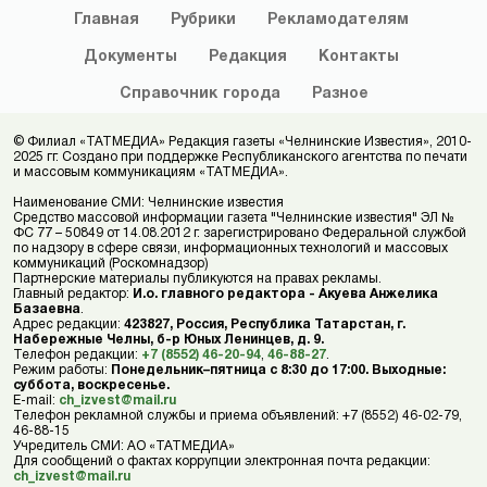
Главная
Рубрики
Рекламодателям
Документы
Редакция
Контакты
Справочник
города
Разное
© Филиал «ТАТМЕДИА» Редакция газеты «Челнинские Известия», 2010-
2025 гг. Создано при поддержке Республиканского агентства по печати
и массовым коммуникациям «ТАТМЕДИА».
Наименование СМИ: Челнинские известия
Средство массовой информации газета "Челнинские известия" ЭЛ №
ФС 77 – 50849 от 14.08.2012 г. зарегистрировано Федеральной службой
по надзору в сфере связи, информационных технологий и массовых
коммуникаций (Роскомнадзор)
Партнерские материалы публикуются на правах рекламы.
Главный редактор:
И.о. главного редактора - Акуева Анжелика
Базаевна
.
Адрес редакции:
423827, Россия, Республика Татарстан, г.
Набережные Челны, б-р Юных Ленинцев, д. 9.
Телефон редакции:
+7 (8552) 46-20-94
,
46-88-27
.
Режим работы:
Понедельник–пятница с 8:30 до 17:00. Выходные:
суббота, воскресенье.
E-mail:
ch_izvest@mail.ru
Телефон рекламной службы и приема объявлений: +7 (8552) 46-02-79,
46-88-15
Учредитель СМИ: АО «ТАТМЕДИА»
Для сообщений о фактах коррупции электронная почта редакции:
ch_izvest@mail.ru