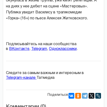
окунулась в жизнь труппы, уже кипят репетиции. А
на днях у нее дебют на сцене «Мастеровых».
Публика увидит Василису в трагикомедии
«Горка» (16+) по пьесе Алексея Житковского.
Подписывайтесь на наши сообщества
в
ВКонтакте
,
Telegram
,
Одноклассники
.
Следите за самым важным и интересным в
Telegram-канале
Татмедиа
Поделиться:
Комментарии (0)