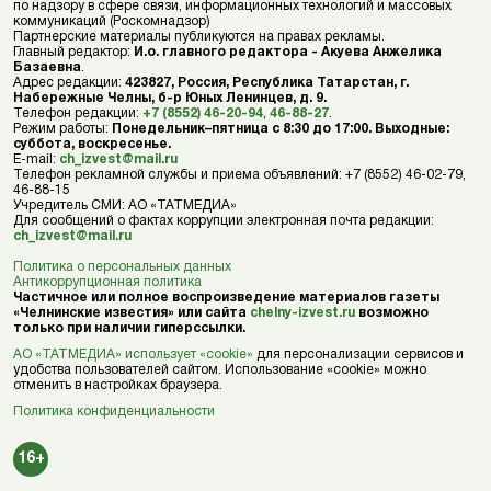
по надзору в сфере связи, информационных технологий и массовых
коммуникаций (Роскомнадзор)
Партнерские материалы публикуются на правах рекламы.
Главный редактор:
И.о. главного редактора - Акуева Анжелика
Базаевна
.
Адрес редакции:
423827, Россия, Республика Татарстан, г.
Набережные Челны, б-р Юных Ленинцев, д. 9.
Телефон редакции:
+7 (8552) 46-20-94
,
46-88-27
.
Режим работы:
Понедельник–пятница с 8:30 до 17:00. Выходные:
суббота, воскресенье.
E-mail:
ch_izvest@mail.ru
Телефон рекламной службы и приема объявлений: +7 (8552) 46-02-79,
46-88-15
Учредитель СМИ: АО «ТАТМЕДИА»
Для сообщений о фактах коррупции электронная почта редакции:
ch_izvest@mail.ru
Политика о персональных данных
Антикоррупционная политика
Частичное или полное воспроизведение материалов газеты
«Челнинские известия» или сайта
chelny-izvest.ru
возможно
только при наличии гиперссылки.
АО «ТАТМЕДИА» использует «cookie»
для персонализации сервисов и
удобства пользователей сайтом. Использование «cookie» можно
отменить в настройках браузера.
Политика конфиденциальности
16+