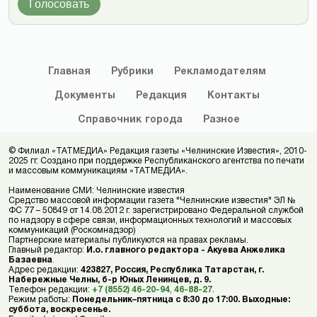
Голосовать
Главная
Рубрики
Рекламодателям
Документы
Редакция
Контакты
Справочник
города
Разное
© Филиал «ТАТМЕДИА» Редакция газеты «Челнинские Известия», 2010-
2025 гг. Создано при поддержке Республиканского агентства по печати
и массовым коммуникациям «ТАТМЕДИА».
Наименование СМИ: Челнинские известия
Средство массовой информации газета "Челнинские известия" ЭЛ №
ФС 77 – 50849 от 14.08.2012 г. зарегистрировано Федеральной службой
по надзору в сфере связи, информационных технологий и массовых
коммуникаций (Роскомнадзор)
Партнерские материалы публикуются на правах рекламы.
Главный редактор:
И.о. главного редактора - Акуева Анжелика
Базаевна
.
Адрес редакции:
423827, Россия, Республика Татарстан, г.
Набережные Челны, б-р Юных Ленинцев, д. 9.
Телефон редакции:
+7 (8552) 46-20-94
,
46-88-27
.
Режим работы:
Понедельник–пятница с 8:30 до 17:00. Выходные:
суббота, воскресенье.