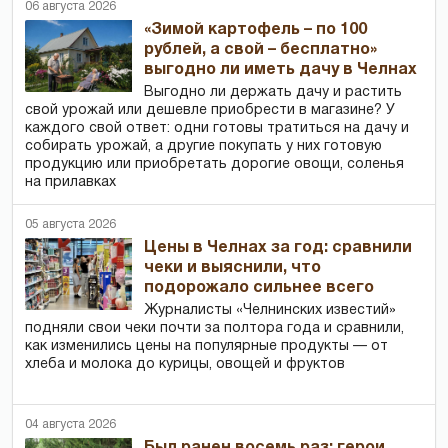
06 августа 2026
«Зимой картофель – по 100
рублей, а свой – бесплатно»
выгодно ли иметь дачу в Челнах
Выгодно ли держать дачу и растить
свой урожай или дешевле приобрести в магазине? У
каждого свой ответ: одни готовы тратиться на дачу и
собирать урожай, а другие покупать у них готовую
продукцию или приобретать дорогие овощи, соленья
на прилавках
05 августа 2026
Цены в Челнах за год: сравнили
чеки и выяснили, что
подорожало сильнее всего
Журналисты «Челнинских известий»
подняли свои чеки почти за полтора года и сравнили,
как изменились цены на популярные продукты — от
хлеба и молока до курицы, овощей и фруктов
04 августа 2026
Был ранен восемь раз: герои