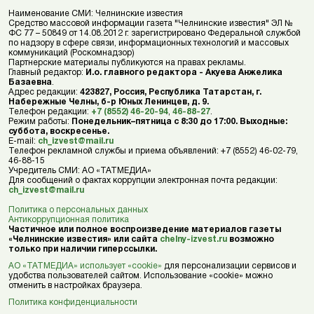
Наименование СМИ: Челнинские известия
Средство массовой информации газета "Челнинские известия" ЭЛ №
ФС 77 – 50849 от 14.08.2012 г. зарегистрировано Федеральной службой
по надзору в сфере связи, информационных технологий и массовых
коммуникаций (Роскомнадзор)
Партнерские материалы публикуются на правах рекламы.
Главный редактор:
И.о. главного редактора - Акуева Анжелика
Базаевна
.
Адрес редакции:
423827, Россия, Республика Татарстан, г.
Набережные Челны, б-р Юных Ленинцев, д. 9.
Телефон редакции:
+7 (8552) 46-20-94
,
46-88-27
.
Режим работы:
Понедельник–пятница с 8:30 до 17:00. Выходные:
суббота, воскресенье.
E-mail:
ch_izvest@mail.ru
Телефон рекламной службы и приема объявлений: +7 (8552) 46-02-79,
46-88-15
Учредитель СМИ: АО «ТАТМЕДИА»
Для сообщений о фактах коррупции электронная почта редакции:
ch_izvest@mail.ru
Политика о персональных данных
Антикоррупционная политика
Частичное или полное воспроизведение материалов газеты
«Челнинские известия» или сайта
chelny-izvest.ru
возможно
только при наличии гиперссылки.
АО «ТАТМЕДИА» использует «cookie»
для персонализации сервисов и
удобства пользователей сайтом. Использование «cookie» можно
отменить в настройках браузера.
Политика конфиденциальности