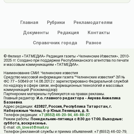
Главная
Рубрики
Рекламодателям
Документы
Редакция
Контакты
Справочник
города
Разное
© Филиал «ТАТМЕДИА» Редакция газеты «Челнинские Известия», 2010-
2025 гг. Создано при поддержке Республиканского агентства по печати
и массовым коммуникациям «ТАТМЕДИА».
Наименование СМИ: Челнинские известия
Средство массовой информации газета "Челнинские известия" ЭЛ №
ФС 77 – 50849 от 14.08.2012 г. зарегистрировано Федеральной службой
по надзору в сфере связи, информационных технологий и массовых
коммуникаций (Роскомнадзор)
Партнерские материалы публикуются на правах рекламы.
Главный редактор:
И.о. главного редактора - Акуева Анжелика
Базаевна
.
Адрес редакции:
423827, Россия, Республика Татарстан, г.
Набережные Челны, б-р Юных Ленинцев, д. 9.
Телефон редакции:
+7 (8552) 46-20-94
,
46-88-27
.
Режим работы:
Понедельник–пятница с 8:30 до 17:00. Выходные:
суббота, воскресенье.
E-mail:
ch_izvest@mail.ru
Телефон рекламной службы и приема объявлений: +7 (8552) 46-02-79,