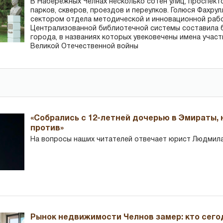
В Набережных Челнах несколько сотен улиц, проспект
парков, скверов, проездов и переулков. Голюся Фахру
сектором отдела методической и инновационной раб
Централизованной библиотечной системы составила 
города, в названиях которых увековечены имена участ
Великой Отечественной войны
«Собрались с 12-летней дочерью в Эмираты,
против»
На вопросы наших читателей отвечает юрист Людмила
Рынок недвижимости Челнов замер: кто сего