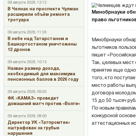
09 августа 2026, 12:12
В Челнах на проспекте Чулман
Минобрнауки обн
расширили объём ремонта
право льготников 
тротуара
09 августа 2026, 11:03
В небе над Татарстаном и
Минобрнауки обнар
Башкортостаном уничтожены
льготников пользо
12 дронов
пишет «Российская
09 августа 2026, 10:13
Так, целевых мест
Назван размер дохода,
принятие еще одно
необходимый для максимума
того, кто поступа
пенсионных баллов в 2026 году
место работы выпу
09 августа 2026, 09:02
договора молодому
ФК «КАМАЗ» проведет
15 до 50 тысяч руб
домашний матч против «Волги»
По новым правилам
конкурсной основе
09 августа 2026, 08:00
Директор УК «Татпромтек»
аттестационных ис
оштрафован за грубые
нарушения