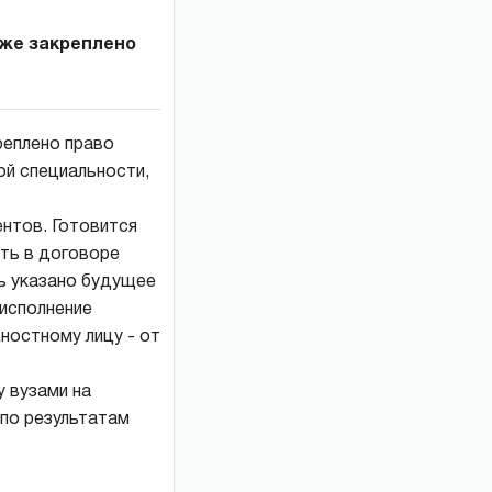
уже закреплено
реплено право
ой специальности,
ентов. Готовится
ыть в договоре
ть указано будущее
еисполнение
ностному лицу - от
 вузами на
 по результатам