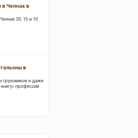
 в Челнах в
елнах 20, 15 и 10
чтальоны в
и грузовиков и даже
 книгу» профессий