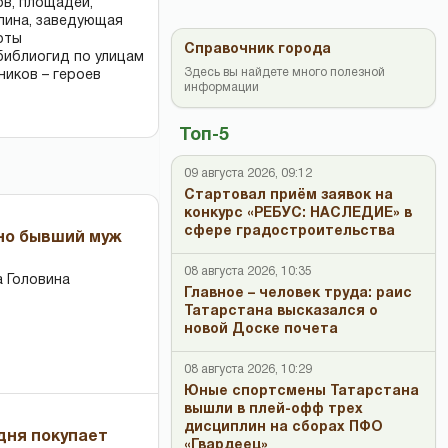
ов, площадей,
ллина, заведующая
оты
Справочник города
библиогид по улицам
Здесь вы найдете много полезной
ников – героев
информации
Топ-5
09 августа 2026, 09:12
Стартовал приём заявок на
конкурс «РЕБУС: НАСЛЕДИЕ» в
сфере градостроительства
 но бывший муж
08 августа 2026, 10:35
 Головина
Главное – человек труда: раис
Татарстана высказался о
новой Доске почета
08 августа 2026, 10:29
Юные спортсмены Татарстана
вышли в плей-офф трех
дисциплин на сборах ПФО
дня покупает
«Гвардеец»