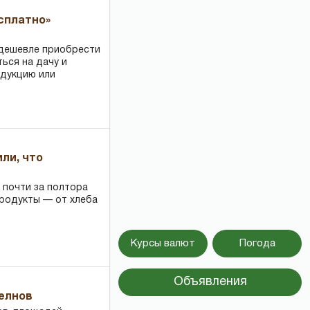
есплатно»
 дешевле приобрести
ться на дачу и
одукцию или
или, что
 почти за полтора
продукты — от хлеба
Курсы валют
Погода
Объявления
Челнов