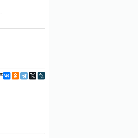
и
.
я: