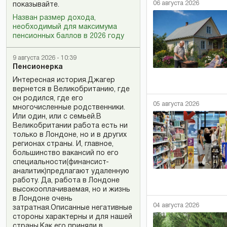
06 августа 2026
показывайте.
Назван размер дохода,
необходимый для максимума
пенсионных баллов в 2026 году
9 августа 2026 - 10:39
Пенсионерка
Интересная история.Джагер
вернется в Великобританию, где
он родился, где его
05 августа 2026
многочисленные родственники.
Или один, или с семьей.В
Великобритании работа есть ни
только в Лондоне, но и в других
регионах страны. И, главное,
большинство вакансий по его
специальности(финансист-
аналитик)предлагают удаленную
работу. Да, работа в Лондоне
высокооплачиваемая, но и жизнь
в Лондоне очень
04 августа 2026
затратная.Описанные негативные
стороны характерны и для нашей
страны.Как его приняли в