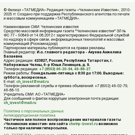
© Филиал «ТАТМЕДИА» Редакция газеты «Челнинские Известия», 2010-
2025 гг. Создано при поддержке Республиканского агентства по печати
и массовым коммуникациям «ТАТМЕДИА».
Наименование СМИ: Челнинские известия
Средство массовой информации газета "Челнинские известия" ЭЛ №
ФС 77 – 50849 от 14.08.2012 г. зарегистрировано Федеральной службой
по надзору в сфере связи, информационных технологий и массовых
коммуникаций (Роскомнадзор)
Партнерские материалы публикуются на правах рекламы.
Главный редактор:
И.о. главного редактора - Акуева Анжелика
Базаевна
.
Адрес редакции:
423827, Россия, Республика Татарстан, г.
Набережные Челны, б-р Юных Ленинцев, д. 9.
Телефон редакции:
+7 (8552) 46-20-94
,
46-88-27
.
Режим работы:
Понедельник–пятница с 8:30 до 17:00. Выходные:
суббота, воскресенье.
E-mail:
ch_izvest@mail.ru
Телефон рекламной службы и приема объявлений: +7 (8552) 46-02-79,
46-88-15
Учредитель СМИ: АО «ТАТМЕДИА»
Для сообщений о фактах коррупции электронная почта редакции:
ch_izvest@mail.ru
Политика о персональных данных
Антикоррупционная политика
Частичное или полное воспроизведение материалов газеты
«Челнинские известия» или сайта
chelny-izvest.ru
возможно
только при наличии гиперссылки.