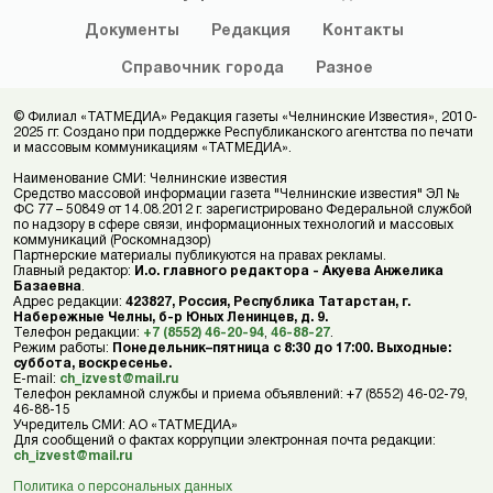
Документы
Редакция
Контакты
Справочник
города
Разное
© Филиал «ТАТМЕДИА» Редакция газеты «Челнинские Известия», 2010-
2025 гг. Создано при поддержке Республиканского агентства по печати
и массовым коммуникациям «ТАТМЕДИА».
Наименование СМИ: Челнинские известия
Средство массовой информации газета "Челнинские известия" ЭЛ №
ФС 77 – 50849 от 14.08.2012 г. зарегистрировано Федеральной службой
по надзору в сфере связи, информационных технологий и массовых
коммуникаций (Роскомнадзор)
Партнерские материалы публикуются на правах рекламы.
Главный редактор:
И.о. главного редактора - Акуева Анжелика
Базаевна
.
Адрес редакции:
423827, Россия, Республика Татарстан, г.
Набережные Челны, б-р Юных Ленинцев, д. 9.
Телефон редакции:
+7 (8552) 46-20-94
,
46-88-27
.
Режим работы:
Понедельник–пятница с 8:30 до 17:00. Выходные:
суббота, воскресенье.
E-mail:
ch_izvest@mail.ru
Телефон рекламной службы и приема объявлений: +7 (8552) 46-02-79,
46-88-15
Учредитель СМИ: АО «ТАТМЕДИА»
Для сообщений о фактах коррупции электронная почта редакции:
ch_izvest@mail.ru
Политика о персональных данных