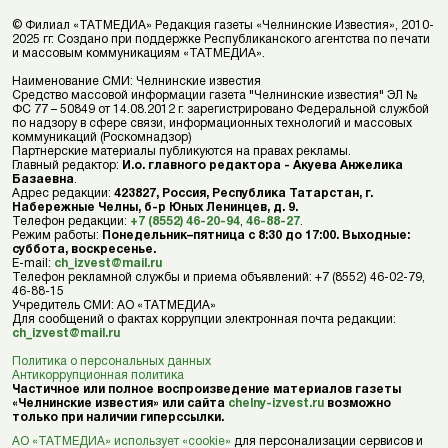
© Филиал «ТАТМЕДИА» Редакция газеты «Челнинские Известия», 2010-
2025 гг. Создано при поддержке Республиканского агентства по печати
и массовым коммуникациям «ТАТМЕДИА».
Наименование СМИ: Челнинские известия
Средство массовой информации газета "Челнинские известия" ЭЛ №
ФС 77 – 50849 от 14.08.2012 г. зарегистрировано Федеральной службой
по надзору в сфере связи, информационных технологий и массовых
коммуникаций (Роскомнадзор)
Партнерские материалы публикуются на правах рекламы.
Главный редактор:
И.о. главного редактора - Акуева Анжелика
Базаевна
.
Адрес редакции:
423827, Россия, Республика Татарстан, г.
Набережные Челны, б-р Юных Ленинцев, д. 9.
Телефон редакции:
+7 (8552) 46-20-94
,
46-88-27
.
Режим работы:
Понедельник–пятница с 8:30 до 17:00. Выходные:
суббота, воскресенье.
E-mail:
ch_izvest@mail.ru
Телефон рекламной службы и приема объявлений: +7 (8552) 46-02-79,
46-88-15
Учредитель СМИ: АО «ТАТМЕДИА»
Для сообщений о фактах коррупции электронная почта редакции:
ch_izvest@mail.ru
Политика о персональных данных
Антикоррупционная политика
Частичное или полное воспроизведение материалов газеты
«Челнинские известия» или сайта
chelny-izvest.ru
возможно
только при наличии гиперссылки.
АО «ТАТМЕДИА» использует «cookie»
для персонализации сервисов и