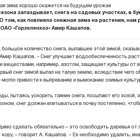
езона запаздывает, снега на садовых участках, в б
 О том, как повлияла снежная зима на растения, нам
 ОАО «Горзеленхоз» Амир Кашапов.
, большое количество снега, выпавшее этой зимой, сказыв
 Амир Кашапов. – Снег улучшает водообеспеченность рас
и веществами, например, азотом, защищает культуры от в
ервый снег зимой выпал на талую землю, вследствие чего 
о могло привести к выпреванию и вымоканию озимых культу
ы, пытаясь ускорить таяние снега, посыпают его золой, э
роном, снег должен впитываться в почву постепенно, чтоб
одимо сделать обязательно – это освободить деревья от 
 кору, – говорит А. Кашапов. – Ее необходимо удалить, и