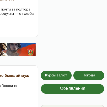
 почти за полтора
продукты — от хлеба
Курсы валют
Погода
 но бывший муж
 Головина
Объявления