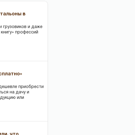
чтальоны в
и грузовиков и даже
 книгу» профессий
есплатно»
 дешевле приобрести
ться на дачу и
одукцию или
или, что