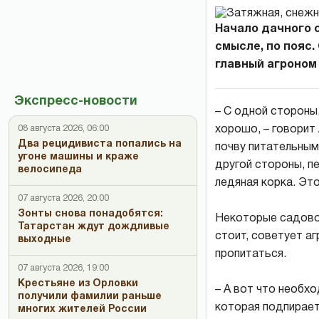
Начало дачного с
смысле, по пояс.
главный агроном
Экспресс-новости
– С одной стороны
хорошо, – говорит
08 августа 2026, 06:00
Два рецидивиста попались на
почву питательным
угоне машины и краже
другой стороны, п
велосипеда
ледяная корка. Эт
07 августа 2026, 20:00
Зонты снова понадобятся:
Некоторые садовод
Татарстан ждут дождливые
стоит, советует аг
выходные
пропитаться.
07 августа 2026, 19:00
Крестьяне из Орловки
– А вот что необх
получили фамилии раньше
которая подпирает
многих жителей России