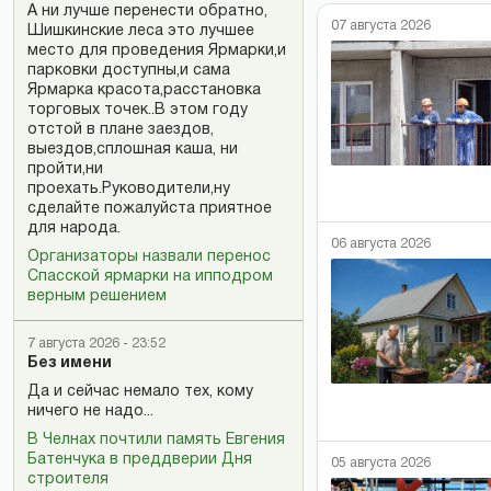
А ни лучше перенести обратно,
07 августа 2026
Шишкинские леса это лучшее
место для проведения Ярмарки,и
парковки доступны,и сама
Ярмарка красота,расстановка
торговых точек..В этом году
отстой в плане заездов,
выездов,сплошная каша, ни
пройти,ни
проехать.Руководители,ну
сделайте пожалуйста приятное
для народа.
06 августа 2026
Организаторы назвали перенос
Спасской ярмарки на ипподром
верным решением
7 августа 2026 - 23:52
Без имени
Да и сейчас немало тех, кому
ничего не надо...
В Челнах почтили память Евгения
Батенчука в преддверии Дня
05 августа 2026
строителя