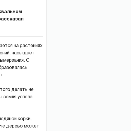
уквальном
 рассказал
ается на растениях
тений, насыщает
ымерзания. С
образовалась
р.
того делать не
ы земля успела
ледяной корки,
наче дерево может