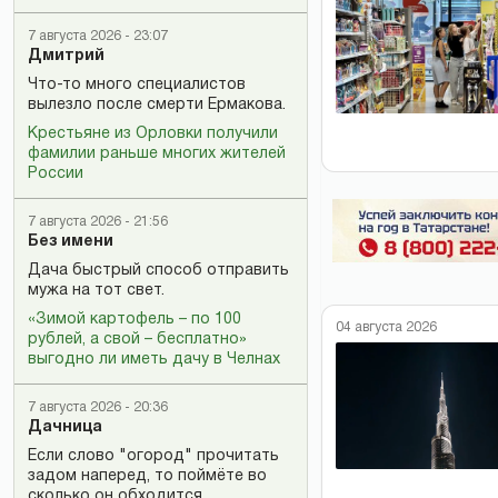
7 августа 2026 - 23:07
Дмитрий
Что-то много специалистов
вылезло после смерти Ермакова.
Крестьяне из Орловки получили
фамилии раньше многих жителей
России
7 августа 2026 - 21:56
Без имени
Дача быстрый способ отправить
мужа на тот свет.
«Зимой картофель – по 100
04 августа 2026
рублей, а свой – бесплатно»
выгодно ли иметь дачу в Челнах
7 августа 2026 - 20:36
Дачница
Если слово "огород" прочитать
задом наперед, то поймёте во
сколько он обходится