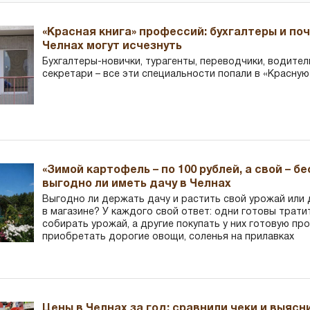
«Красная книга» профессий: бухгалтеры и по
Челнах могут исчезнуть
Бухгалтеры-новички, тур­агенты, переводчики, водител
секретари – все эти специальности попали в «Красную
«Зимой картофель – по 100 рублей, а свой – б
выгодно ли иметь дачу в Челнах
Выгодно ли держать дачу и растить свой урожай или
в магазине? У каждого свой ответ: одни готовы трати
собирать урожай, а другие покупать у них готовую пр
приобретать дорогие овощи, соленья на прилавках
Цены в Челнах за год: сравнили чеки и выясн