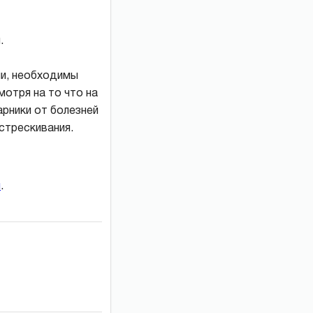
.
ли, необходимы
мотря на то что на
арники от болезней
стрескивания.
и
.