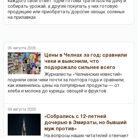
каждого свой ответ: одни готовы тратиться на дачу и
собирать урожай, а другие покупать у них готовую
продукцию или приобретать дорогие овощи, соленья
на прилавках
05 августа 2026
Цены в Челнах за год: сравнили
чеки и выяснили, что
подорожало сильнее всего
Журналисты «Челнинских известий»
подняли свои чеки почти за полтора года и сравнили,
как изменились цены на популярные продукты — от
хлеба и молока до курицы, овощей и фруктов
04 августа 2026
«Собрались с 12-летней
дочерью в Эмираты, но бывший
муж против»
На вопросы наших читателей отвечает