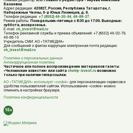
Главный редактор:
И.о. главного редактора - Акуева Анжелика
Базаевна
.
Адрес редакции:
423827, Россия, Республика Татарстан, г.
Набережные Челны, б-р Юных Ленинцев, д. 9.
Телефон редакции:
+7 (8552) 46-20-94
,
46-88-27
.
Режим работы:
Понедельник–пятница с 8:30 до 17:00. Выходные:
суббота, воскресенье.
E-mail:
ch_izvest@mail.ru
Телефон рекламной службы и приема объявлений: +7 (8552) 46-02-79,
46-88-15
Учредитель СМИ: АО «ТАТМЕДИА»
Для сообщений о фактах коррупции электронная почта редакции:
ch_izvest@mail.ru
Политика о персональных данных
Антикоррупционная политика
Частичное или полное воспроизведение материалов газеты
«Челнинские известия» или сайта
chelny-izvest.ru
возможно
только при наличии гиперссылки.
АО «ТАТМЕДИА» использует «cookie»
для персонализации сервисов и
удобства пользователей сайтом. Использование «cookie» можно
отменить в настройках браузера.
Политика конфиденциальности
16+