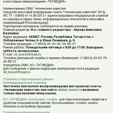
и массовым коммуникациям «ТАТМЕДИА».
Наименование СМИ: Челнинские известия
Средство массовой информации газета "Челнинские известия" ЭЛ №
ФС 77 – 50849 от 14.08.2012 г. зарегистрировано Федеральной службой
по надзору в сфере связи, информационных технологий и массовых
коммуникаций (Роскомнадзор)
Партнерские материалы публикуются на правах рекламы.
Главный редактор:
И.о. главного редактора - Акуева Анжелика
Базаевна
.
Адрес редакции:
423827, Россия, Республика Татарстан, г.
Набережные Челны, б-р Юных Ленинцев, д. 9.
Телефон редакции:
+7 (8552) 46-20-94
,
46-88-27
.
Режим работы:
Понедельник–пятница с 8:30 до 17:00. Выходные:
суббота, воскресенье.
E-mail:
ch_izvest@mail.ru
Телефон рекламной службы и приема объявлений: +7 (8552) 46-02-79,
46-88-15
Учредитель СМИ: АО «ТАТМЕДИА»
Для сообщений о фактах коррупции электронная почта редакции:
ch_izvest@mail.ru
Политика о персональных данных
Антикоррупционная политика
Частичное или полное воспроизведение материалов газеты
«Челнинские известия» или сайта
chelny-izvest.ru
возможно
только при наличии гиперссылки.
АО «ТАТМЕДИА» использует «cookie»
для персонализации сервисов и
удобства пользователей сайтом. Использование «cookie» можно
отменить в настройках браузера.
Политика конфиденциальности