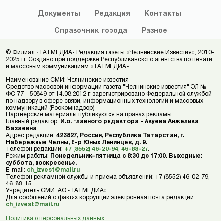
Документы
Редакция
Контакты
Справочник
города
Разное
© Филиал «ТАТМЕДИА» Редакция газеты «Челнинские Известия», 2010-
2025 гг. Создано при поддержке Республиканского агентства по печати
и массовым коммуникациям «ТАТМЕДИА».
Наименование СМИ: Челнинские известия
Средство массовой информации газета "Челнинские известия" ЭЛ №
ФС 77 – 50849 от 14.08.2012 г. зарегистрировано Федеральной службой
по надзору в сфере связи, информационных технологий и массовых
коммуникаций (Роскомнадзор)
Партнерские материалы публикуются на правах рекламы.
Главный редактор:
И.о. главного редактора - Акуева Анжелика
Базаевна
.
Адрес редакции:
423827, Россия, Республика Татарстан, г.
Набережные Челны, б-р Юных Ленинцев, д. 9.
Телефон редакции:
+7 (8552) 46-20-94
,
46-88-27
.
Режим работы:
Понедельник–пятница с 8:30 до 17:00. Выходные:
суббота, воскресенье.
E-mail:
ch_izvest@mail.ru
Телефон рекламной службы и приема объявлений: +7 (8552) 46-02-79,
46-88-15
Учредитель СМИ: АО «ТАТМЕДИА»
Для сообщений о фактах коррупции электронная почта редакции:
ch_izvest@mail.ru
Политика о персональных данных