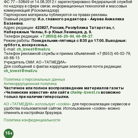
ФС 77 – 50849 от 14.08.2012 г. зарегистрировано Федеральной службой
по надзору в сфере связи, информационных технологий и массовых
коммуникаций (Роскомнадзор)
Партнерские материалы публикуются на правах рекламы.
Главный редактор:
И.о. главного редактора - Акуева Анжелика
Базаевна
.
Адрес редакции:
423827, Россия, Республика Татарстан, г.
Набережные Челны, б-р Юных Ленинцев, д. 9.
Телефон редакции:
+7 (8552) 46-20-94
,
46-88-27
.
Режим работы:
Понедельник–пятница с 8:30 до 17:00. Выходные:
суббота, воскресенье.
E-mail:
ch_izvest@mail.ru
Телефон рекламной службы и приема объявлений: +7 (8552) 46-02-79,
46-88-15
Учредитель СМИ: АО «ТАТМЕДИА»
Для сообщений о фактах коррупции электронная почта редакции:
ch_izvest@mail.ru
Политика о персональных данных
Антикоррупционная политика
Частичное или полное воспроизведение материалов газеты
«Челнинские известия» или сайта
chelny-izvest.ru
возможно
только при наличии гиперссылки.
АО «ТАТМЕДИА» использует «cookie»
для персонализации сервисов и
удобства пользователей сайтом. Использование «cookie» можно
отменить в настройках браузера.
Политика конфиденциальности
16+