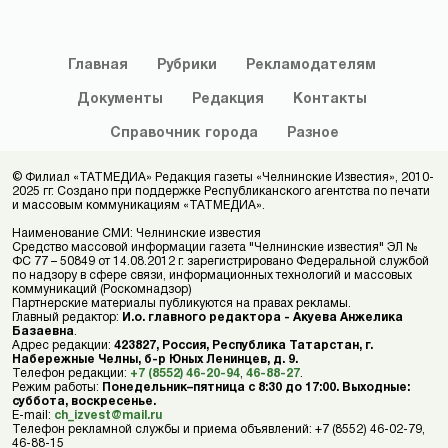
Главная
Рубрики
Рекламодателям
Документы
Редакция
Контакты
Справочник
города
Разное
© Филиал «ТАТМЕДИА» Редакция газеты «Челнинские Известия», 2010-
2025 гг. Создано при поддержке Республиканского агентства по печати
и массовым коммуникациям «ТАТМЕДИА».
Наименование СМИ: Челнинские известия
Средство массовой информации газета "Челнинские известия" ЭЛ №
ФС 77 – 50849 от 14.08.2012 г. зарегистрировано Федеральной службой
по надзору в сфере связи, информационных технологий и массовых
коммуникаций (Роскомнадзор)
Партнерские материалы публикуются на правах рекламы.
Главный редактор:
И.о. главного редактора - Акуева Анжелика
Базаевна
.
Адрес редакции:
423827, Россия, Республика Татарстан, г.
Набережные Челны, б-р Юных Ленинцев, д. 9.
Телефон редакции:
+7 (8552) 46-20-94
,
46-88-27
.
Режим работы:
Понедельник–пятница с 8:30 до 17:00. Выходные:
суббота, воскресенье.
E-mail:
ch_izvest@mail.ru
Телефон рекламной службы и приема объявлений: +7 (8552) 46-02-79,
46-88-15