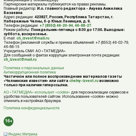
коммуникаций (Роскомнадзор)
Партнерские материалы публикуются на правах рекламы.
Главный редактор:
И.о. главного редактора - Акуева Анжелика
Базаевна
.
Адрес редакции:
423827, Россия, Республика Татарстан, г.
Набережные Челны, б-р Юных Ленинцев, д. 9.
Телефон редакции:
+7 (8552) 46-20-94
,
46-88-27
.
Режим работы:
Понедельник–пятница с 8:30 до 17:00. Выходные:
суббота, воскресенье.
E-mail:
ch_izvest@mail.ru
Телефон рекламной службы и приема объявлений: +7 (8552) 46-02-79,
46-88-15
Учредитель СМИ: АО «ТАТМЕДИА»
Для сообщений о фактах коррупции электронная почта редакции:
ch_izvest@mail.ru
Политика о персональных данных
Антикоррупционная политика
Частичное или полное воспроизведение материалов газеты
«Челнинские известия» или сайта
chelny-izvest.ru
возможно
только при наличии гиперссылки.
АО «ТАТМЕДИА» использует «cookie»
для персонализации сервисов и
удобства пользователей сайтом. Использование «cookie» можно
отменить в настройках браузера.
Политика конфиденциальности
16+