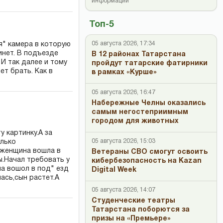
информации
Топ-5
05 августа 2026, 17:34
я" камера в которую
инет. В подъезде
В 12 районах Татарстана
 И так далее и тому
пройдут татарские фатирники
ет брать. Как в
в рамках «Курше»
05 августа 2026, 16:47
Набережные Челны оказались
самым негостеприимным
городом для животных
 картинку.А за
05 августа 2026, 15:03
олько
,женщина вошла в
Ветераны СВО смогут освоить
ы.Начал требовать у
кибербезопасность на Kazan
на вошол в под" езд
Digital Week
ась,сын растет.А
05 августа 2026, 14:07
Студенческие театры
Татарстана поборются за
призы на «Премьере»