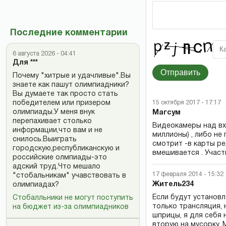
Последние комментарии
6 августа 2026 - 04:41
Для ***
Отправить
Почему "хитрые и удачливые".Вы
знаете как пашут олимпиадники?
Вы думаете так просто стать
победителем или призером
15 октября 2017 - 17:17
олимпиады.У меня внук
Магсум
перепахивает столько
Видеокамеры над вх
информации,что вам и не
миллионы) , либо не
снилось.Выиграть
смотрит -в карты реж
городскую,республиканскую и
вмешивается . Участ
российские олмпиады-это
адский труд.Что мешало
17 февраля 2014 - 15:32
"стобальникам" учавствовать в
Житель234
олимпиадах?
Если будут установ
Стобалльники не могут поступить
только трансляция, 
на бюджет из-за олимпиадников
шприцы, я для себя 
вторую на мусорку. 