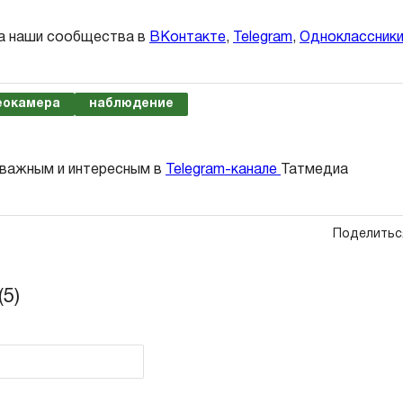
а наши сообщества в
ВКонтакте
,
Telegram
,
Одноклассник
еокамера
наблюдение
 важным и интересным в
Telegram-канале
Татмедиа
Поделитьс
5)