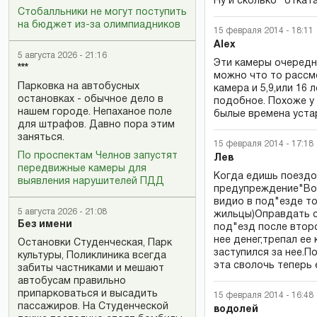
Ну и сколько "откат
Стобалльники не могут поступить
на бюджет из-за олимпиадников
15 февраля 2014 - 18:11
Alex
5 августа 2026 - 21:16
Эти камеры очередн
***
можно что то рассмо
Парковка на автобусных
камера и 5,9,или 16
остановках - обычное дело в
подобное. Похоже у 
нашем городе. Непаханое поле
былые времена уста
для штрафов. Давно пора этим
заняться.
15 февраля 2014 - 17:18
По проспектам Челнов запустят
Лев
передвижные камеры для
Когда едишь поездом
выявления нарушителей ПДД
предупреждение"Воз
видио в под"езде то
5 августа 2026 - 21:08
жильцы)Оправдать с
Без имени
под"езд после второ
нее денег,трепал ее
Остановки Студенческая, Парк
заступился за нее.П
культуры, Поликлиника всегда
эта сволочь теперь 
забиты частниками и мешают
автобусам правильно
припарковаться и высадить
15 февраля 2014 - 16:48
пассажиров. На Студенческой
водолей