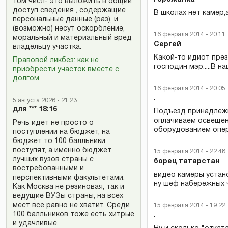
том числ- это выложить в общий
доступ сведения , содержащие
В школах нет камер,
персональные данные (раз), и
(возможно) несут оскорбление,
16 февраля 2014 - 20:11
моральный и материальный вред
Сергей
владельцу участка.
Какой-то идиот през
Правовой ликбез: как не
господин мэр.....В 
приобрести участок вместе с
долгом
16 февраля 2014 - 20:05
.
5 августа 2026 - 21:23
для *** 18:16
Подъезд принадлежит
оплачиваем освещен
Речь идет не просто о
оборудованием опер
поступлении на бюджет, на
бюджет то 100 балльники
поступят, а именно бюджет
15 февраля 2014 - 22:48
лучших вузов страны с
борец татарстан
востребованными и
видео камеры устан
перспективными факультетами.
ну шеф набережных 
Как Москва не резиновая, так и
ведущие ВУЗы страны, на всех
мест все равно не хватит. Среди
15 февраля 2014 - 19:22
100 балльников тоже есть хитрые
.
и удачливые.