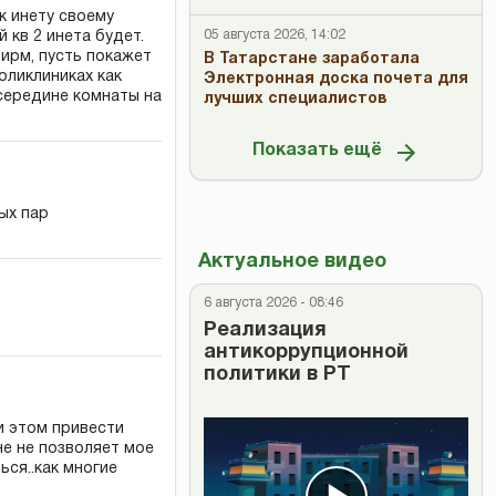
к инету своему
05 августа 2026, 14:02
 кв 2 инета будет.
ирм, пусть покажет
В Татарстане заработала
оликлиниках как
Электронная доска почета для
середине комнаты на
лучших специалистов
Показать ещё
ых пар
Актуальное видео
6 августа 2026 - 08:46
Реализация
антикоррупционной
политики в РТ
ри этом привести
не не позволяет мое
ься..как многие