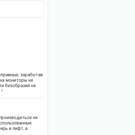
правные, заработав
 на мониторы не
эти безобразия не
 !
 производиться не
 использованные
ерь и лифт, а