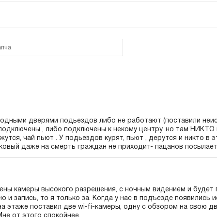
одными дверями подьездов либо не работают (поставили неис
 подключены , либо подключены к некому центру, но там НИКТО
утся, чай пьют . У подьездов курят, пьют , дерутся и никто в 
ковый даже на смерть граждан не приходит- пацанов посылает
лены камеры высокого разрешения, с ночным видением и будет
но и запись, то я только за. Когда у нас в подъезде появились
на этаже поставил две wi-fi-камеры, одну с обзором на свою дв
Мне от этого спокойнее.