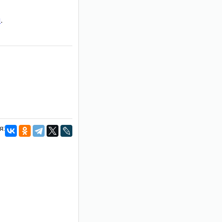
и
.
я: