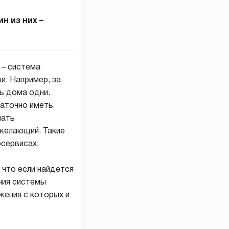
н из них –
 – система
и. Например, за
ь дома одни.
таточно иметь
лать
 желающий. Такие
осервисах,
 что если найдется
ния системы
жения с которых и