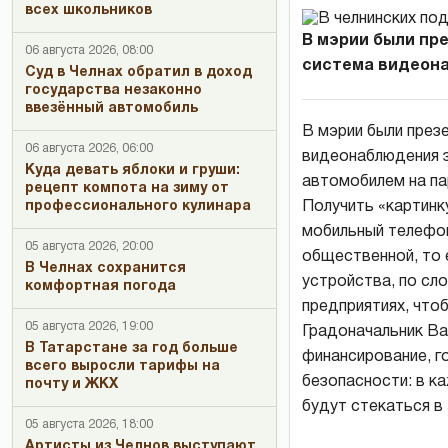
всех школьников
В мэрии были пр
06 августа 2026, 08:00
система видеона
Суд в Челнах обратил в доход
государства незаконно
ввезённый автомобиль
В мэрии были през
06 августа 2026, 06:00
видеонаблюдения з
Куда девать яблоки и груши:
автомобилем на па
рецепт компота на зиму от
профессионального кулинара
Получить «картинк
мобильный телефон
05 августа 2026, 20:00
общественной, то 
В Челнах сохранится
устройства, по сл
комфортная погода
предприятиях, что
05 августа 2026, 19:00
Градоначальник Ва
В Татарстане за год больше
финансирование, г
всего выросли тарифы на
безопасности: в к
почту и ЖКХ
будут стекаться в
05 августа 2026, 18:00
Артисты из Челнов выступают