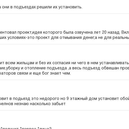
а они в подъездах решили их установить.
ентовал проект,идея которого была озвучена лет 20 назад. Вк
наших условиях-это проект для отмывания денег,а не для реальны
 всем жильцам и без их согласия ни чего в нем устанавливать
ие,уборку и отопление подъезда ,а весь подъезд обвешан про
аторов связи и еще бог знает чем.
овит в подьезд это недорого но 9 этажный дом установит обо
челнов незнаю насколько забьет