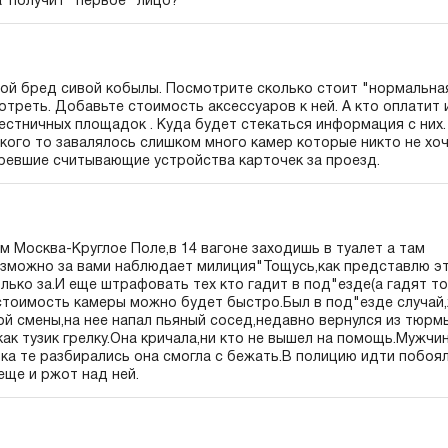
а"получит "первое "лицо?
ой бред сивой кобылы. Посмотрите сколько стоит "нормальна
треть. Добавьте стоимость аксессуаров к ней. А кто оплатит 
 лестничных площадок . Куда будет стекаться информация с них.
кого то завалялось слишком много камер которые никто не хоч
ревшие считывающие устройства карточек за проезд.
 Москва-Круглое Поле,в 14 вагоне заходишь в туалет а там
можно за вами наблюдает милиция"Тощусь,как представлю эту
лько за.И еще штрафовать тех кто гадит в под"езде(а гадят т
тоимость камеры можно будет быстро.Был в под"езде случай
й смены,на нее напал пьяный сосед,недавно вернулся из тюрм
 как тузик грелку.Она кричала,ни кто не вышел на помощь.Мужчи
ока те разбирались она смогла с бежать.В полицию идти побоял
еще и ржот над ней.