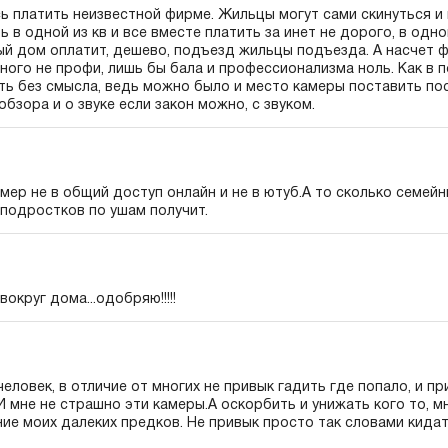
ь платить неизвестной фирме. Жильцы могут сами скинуться и 
 в одной из кв и все вместе платить за инет не дорого, в одной
й дом оплатит, дешево, подъезд жильцы подъезда. А насчет ф
много не профи, лишь бы бала и профессионализма ноль. Как в п
ть без смысла, ведь можно было и место камеры поставить по
обзора и о звуке если закон можно, с звуком.
амер не в общий доступ онлайн и не в ютуб.А то сколько семейн
 подростков по ушам получит.
округ дома...одобряю!!!!!
еловек, в отличие от многих не привык гадить где попало, и п
 мне не страшно эти камеры.А оскорбить и унижать кого то, м
ие моих далеких предков. Не привык просто так словами кидат