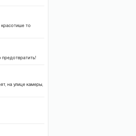
- красотише то
о предотвратить!
т, на улице камеры,