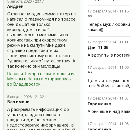
5 августа 2026 - 23:17
Андрей
17 февраля 2014 - 11:18
Странно,ни один комментатор не
***
написал о главном-идя по трассе
они дышат не только
Теперь муж любовниц
кислородом. а и со2
какая))))
выделяемого в максимальных
количествах при скоростном
17 февраля 2014 - 11:11
режиме на км.пути.Мне даже
Для 11.09
страшно представить их
А вдруг ты в посте
лёгочную систему после такого
"увлекательного" путешествия. А
так конечно,они молодцы.
17 февраля 2014 - 11:09
***
Павел и Тамара пешком дошли из
Москвы в Челны и отправились
Да мы и так уже под
во Владивосток
в любой магазин зай
5 августа 2026 - 21:32
17 февраля 2014 - 11:05
Без имени
Горожанке
А раскрывать информацию об
А они ещё и над ваш
участке, следовательно о
владельце, и (возможно
17 февраля 2014 - 11:03
недостоверную информацию) , в
горожанка