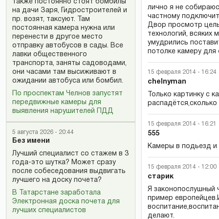
также постоянно стоят бомбилы
лично я не собираюс
на дачи Заря, Гидростроителей и
частному подключить
пр. возят, таксуют. Там
Двор просмотр целы
постоянная камера нужна или
технологий, всяких 
перенести в другое место
умудрились постави
отправку автобусов в сады. Все
потолке камеру для 
лавки общественного
транспорта, заняты садоводами,
они часами там высиживают в
15 февраля 2014 - 16:24
ожидании автобуса или бомбил.
chelnyman
По проспектам Челнов запустят
Только картинку с к
передвижные камеры для
распадётся,сколько
выявления нарушителей ПДД
15 февраля 2014 - 16:21
5 августа 2026 - 20:44
555
Без имени
Камеры в подьезд и в
Лучший специалист со стажем в 3
года-это шутка? Может сразу
15 февраля 2014 - 12:00
после собеседования выдвигать
старик
лучшего на доску почета?
Я законопослушный ч
В Татарстане заработала
пример европейцев.И
Электронная доска почета для
воспитание,воспитан
лучших специалистов
делают.