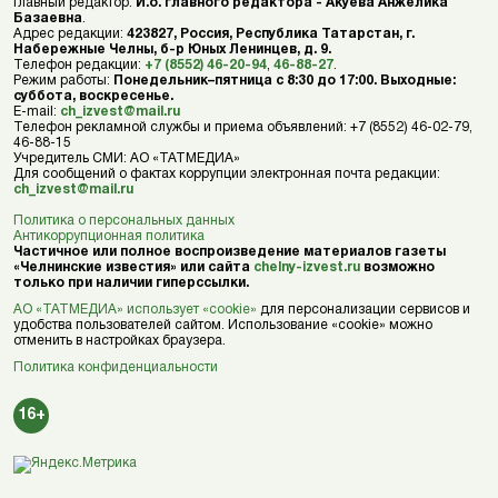
Главный редактор:
И.о. главного редактора - Акуева Анжелика
Базаевна
.
Адрес редакции:
423827, Россия, Республика Татарстан, г.
Набережные Челны, б-р Юных Ленинцев, д. 9.
Телефон редакции:
+7 (8552) 46-20-94
,
46-88-27
.
Режим работы:
Понедельник–пятница с 8:30 до 17:00. Выходные:
суббота, воскресенье.
E-mail:
ch_izvest@mail.ru
Телефон рекламной службы и приема объявлений: +7 (8552) 46-02-79,
46-88-15
Учредитель СМИ: АО «ТАТМЕДИА»
Для сообщений о фактах коррупции электронная почта редакции:
ch_izvest@mail.ru
Политика о персональных данных
Антикоррупционная политика
Частичное или полное воспроизведение материалов газеты
«Челнинские известия» или сайта
chelny-izvest.ru
возможно
только при наличии гиперссылки.
АО «ТАТМЕДИА» использует «cookie»
для персонализации сервисов и
удобства пользователей сайтом. Использование «cookie» можно
отменить в настройках браузера.
Политика конфиденциальности
16+