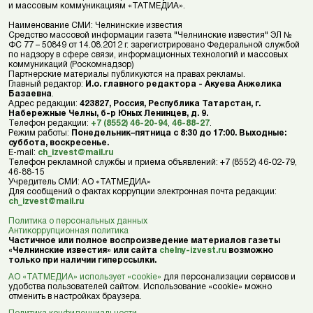
и массовым коммуникациям «ТАТМЕДИА».
Наименование СМИ: Челнинские известия
Средство массовой информации газета "Челнинские известия" ЭЛ №
ФС 77 – 50849 от 14.08.2012 г. зарегистрировано Федеральной службой
по надзору в сфере связи, информационных технологий и массовых
коммуникаций (Роскомнадзор)
Партнерские материалы публикуются на правах рекламы.
Главный редактор:
И.о. главного редактора - Акуева Анжелика
Базаевна
.
Адрес редакции:
423827, Россия, Республика Татарстан, г.
Набережные Челны, б-р Юных Ленинцев, д. 9.
Телефон редакции:
+7 (8552) 46-20-94
,
46-88-27
.
Режим работы:
Понедельник–пятница с 8:30 до 17:00. Выходные:
суббота, воскресенье.
E-mail:
ch_izvest@mail.ru
Телефон рекламной службы и приема объявлений: +7 (8552) 46-02-79,
46-88-15
Учредитель СМИ: АО «ТАТМЕДИА»
Для сообщений о фактах коррупции электронная почта редакции:
ch_izvest@mail.ru
Политика о персональных данных
Антикоррупционная политика
Частичное или полное воспроизведение материалов газеты
«Челнинские известия» или сайта
chelny-izvest.ru
возможно
только при наличии гиперссылки.
АО «ТАТМЕДИА» использует «cookie»
для персонализации сервисов и
удобства пользователей сайтом. Использование «cookie» можно
отменить в настройках браузера.