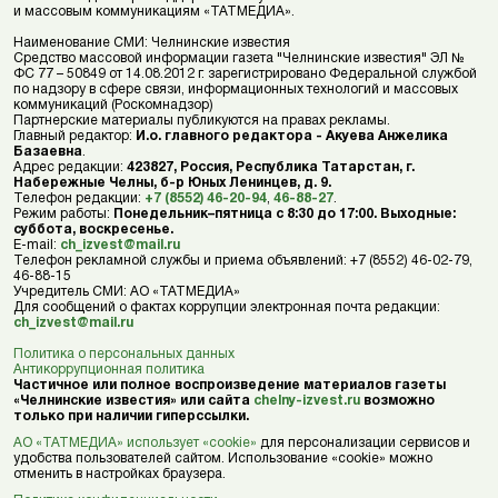
и массовым коммуникациям «ТАТМЕДИА».
Наименование СМИ: Челнинские известия
Средство массовой информации газета "Челнинские известия" ЭЛ №
ФС 77 – 50849 от 14.08.2012 г. зарегистрировано Федеральной службой
по надзору в сфере связи, информационных технологий и массовых
коммуникаций (Роскомнадзор)
Партнерские материалы публикуются на правах рекламы.
Главный редактор:
И.о. главного редактора - Акуева Анжелика
Базаевна
.
Адрес редакции:
423827, Россия, Республика Татарстан, г.
Набережные Челны, б-р Юных Ленинцев, д. 9.
Телефон редакции:
+7 (8552) 46-20-94
,
46-88-27
.
Режим работы:
Понедельник–пятница с 8:30 до 17:00. Выходные:
суббота, воскресенье.
E-mail:
ch_izvest@mail.ru
Телефон рекламной службы и приема объявлений: +7 (8552) 46-02-79,
46-88-15
Учредитель СМИ: АО «ТАТМЕДИА»
Для сообщений о фактах коррупции электронная почта редакции:
ch_izvest@mail.ru
Политика о персональных данных
Антикоррупционная политика
Частичное или полное воспроизведение материалов газеты
«Челнинские известия» или сайта
chelny-izvest.ru
возможно
только при наличии гиперссылки.
АО «ТАТМЕДИА» использует «cookie»
для персонализации сервисов и
удобства пользователей сайтом. Использование «cookie» можно
отменить в настройках браузера.