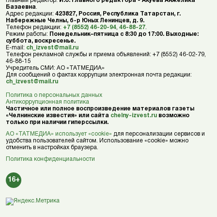
Главный редактор:
И.о. главного редактора - Акуева Анжелика
Базаевна
.
Адрес редакции:
423827, Россия, Республика Татарстан, г.
Набережные Челны, б-р Юных Ленинцев, д. 9.
Телефон редакции:
+7 (8552) 46-20-94
,
46-88-27
.
Режим работы:
Понедельник–пятница с 8:30 до 17:00. Выходные:
суббота, воскресенье.
E-mail:
ch_izvest@mail.ru
Телефон рекламной службы и приема объявлений: +7 (8552) 46-02-79,
46-88-15
Учредитель СМИ: АО «ТАТМЕДИА»
Для сообщений о фактах коррупции электронная почта редакции:
ch_izvest@mail.ru
Политика о персональных данных
Антикоррупционная политика
Частичное или полное воспроизведение материалов газеты
«Челнинские известия» или сайта
chelny-izvest.ru
возможно
только при наличии гиперссылки.
АО «ТАТМЕДИА» использует «cookie»
для персонализации сервисов и
удобства пользователей сайтом. Использование «cookie» можно
отменить в настройках браузера.
Политика конфиденциальности
16+