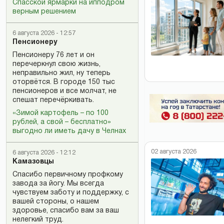
Спасской ярмарки на ипподром
верным решением
6 августа 2026 - 12:57
Пенсионеру
Пенсионеру 76 лет и он
перечеркнул свою жизнь,
неправильно жил, ну теперь
оторвётся. В городе 150 тыс
пенсионеров и все молчат, не
спешат перечёркивать.
«Зимой картофель – по 100
рублей, а свой – бесплатно»
выгодно ли иметь дачу в Челнах
02 августа 2026
6 августа 2026 - 12:12
Камазовцы
Спасибо первичному профкому
завода за йогу. Мы всегда
чувствуем заботу и поддержку, с
вашей стороны, о нашем
здоровье, спасибо вам за ваш
нелегкий труд.