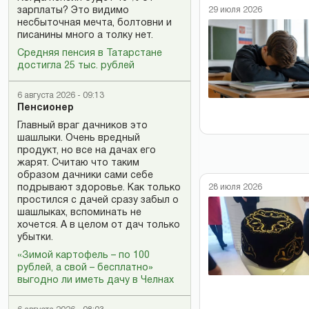
зарплаты? Это видимо
29 июля 2026
несбыточная мечта, болтовни и
писанины много а толку нет.
Средняя пенсия в Татарстане
достигла 25 тыс. рублей
6 августа 2026 - 09:13
Пенсионер
Главный враг дачников это
шашлыки. Очень вредный
продукт, но все на дачах его
жарят. Считаю что таким
образом дачники сами себе
подрывают здоровье. Как только
28 июля 2026
простился с дачей сразу забыл о
шашлыках, вспоминать не
хочется. А в целом от дач только
убытки.
«Зимой картофель – по 100
рублей, а свой – бесплатно»
выгодно ли иметь дачу в Челнах