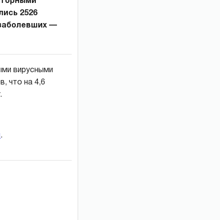
аторными
лись 2526
 заболевших —
ыми вирусными
, что на 4,6
.
и
.