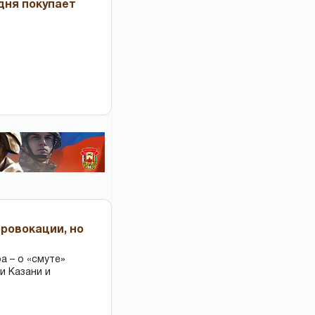
дня покупает
провокации, но
 – о «смуте»
и Казани и