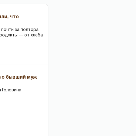
или, что
 почти за полтора
продукты — от хлеба
 но бывший муж
 Головина