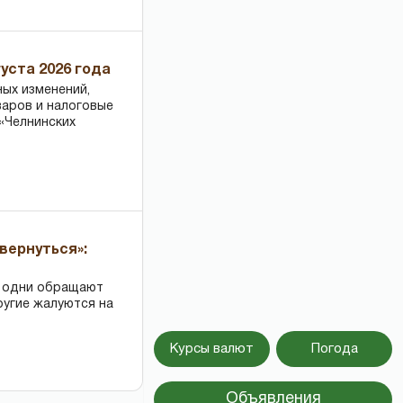
уста 2026 года
ных изменений,
варов и налоговые
«Челнинских
вернуться»:
: одни обращают
ругие жалуются на
Курсы валют
Погода
Объявления