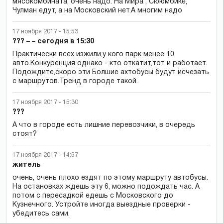
мясокомбината, очень надо. На Мира , Сююмбике,
Чулман едут, а на Московский нет.А многим надо
17 ноября 2017 - 15:53
??? – – сегодня в 15:30
Практически всех изжили,у кого парк менее 10
авто.Конкуренция однако - кто откатит,тот и работает.
Подождите,скоро эти Болшие ахтобусы будут исчезать
с маршрутов.Тренд в городе такой.
17 ноября 2017 - 15:30
???
А что в городе есть лишние перевозчики, в очередь
стоят?
17 ноября 2017 - 14:57
житель
очень, очень плохо ездят по этому маршруту автобусы.
На остановках ждешь эту 6, можно подождать час. А
потом с пересадкой едешь с Московского до
Кузнечного. Устройте иногда выездные проверки -
убедитесь сами.