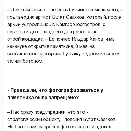
и
его
– Действительно, там есть бутылка шампанского, –
друзья
подтвердил артист Булат Саляхов, который, после
спрятали
армии устроившись в Камгэсэнергострой, с
бутылку
первого и до последнего дня работал на
шампанского
стройплощадке. – Ее принес Ильдар Ханов, и мы
на
накануне открытия памятника, 8 мая, на
памятнике
возвышенности накрыли бутылку ведром и сверху
фото
залили бетоном.
Айдара
Саляхова.
- Правда ли, что фотографироваться у
памятника было запрещено?
– Нас сразу предупредили, что это -
стратегический объект, – пояснил Булат Саляхов. –
Но брат тайком пронес фотоаппарат и сделал