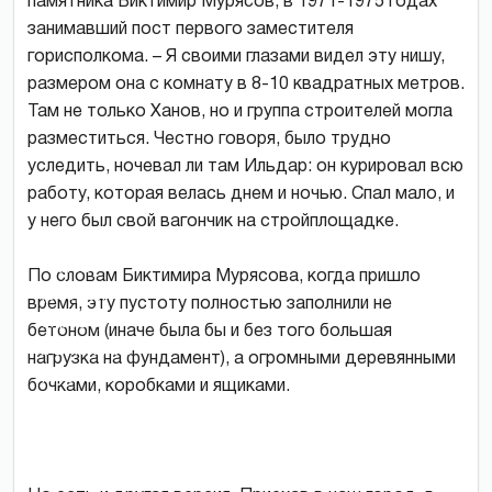
памятника Биктимир Мурясов, в 1971-1975 годах
занимавший пост первого заместителя
горисполкома. – Я своими глазами видел эту нишу,
размером она с комнату в 8-10 квадратных метров.
Там не только Ханов, но и группа строителей могла
разместиться. Честно говоря, было трудно
уследить, ночевал ли там Ильдар: он курировал всю
работу, которая велась днем и ночью. Спал мало, и
у него был свой вагончик на стройплощадке.
Ильдар
Ханов
По словам Биктимира Мурясова, когда пришло
(второй
время, эту пустоту полностью заполнили не
справа)
бетоном (иначе была бы и без того большая
и Биктимир
нагрузка на фундамент), а огромными деревянными
Мурясов
бочками, коробками и ящиками.
(второй
слева)