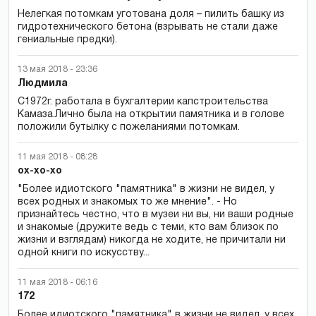
Нелегкая потомкам уготована доля – пилить башку из
гидротехнического бетона (взрывать не стали даже
гениальные предки).
13 мая 2018 - 23:36
Людмила
С1972г. работала в бухгалтерии капстроительства
Камаза.Лично была на открытии памятника и в голове
положили бутылку с пожеланиями потомкам.
11 мая 2018 - 08:28
ох-хо-хо
"Более идиотского "памятника" в жизни не видел, у
всех родных и знакомых то же мнение". - Но
признайтесь честно, что в музеи ни вы, ни ваши родные
и знакомые (дружите ведь с теми, кто вам близок по
жизни и взглядам) никогда не ходите, не причитали ни
одной книги по искусству...
11 мая 2018 - 06:16
172
Более идиотского "памятника" в жизни не видел, у всех