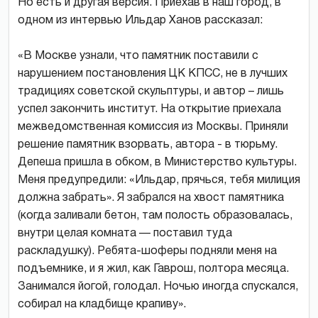
Но есть и другая версия. Приехав в наш город, в
одном из интервью Ильдар Ханов рассказал:
«В Москве узнали, что памятник поставили с
нарушением постановления ЦК КПСС, не в лучших
традициях советской скульптуры, и автор – лишь
успел закончить институт. На открытие приехала
межведомственная комиссия из Москвы. Приняли
решение памятник взорвать, автора - в тюрьму.
Депеша пришла в обком, в Министерство культуры.
Меня предупредили: «Ильдар, прячься, тебя милиция
должна забрать». Я забрался на хвост памятника
(когда заливали бетон, там полость образовалась,
внутри целая комната — поставил туда
раскладушку). Ребята-шоферы подняли меня на
подъемнике, и я жил, как Гаврош, полтора месяца.
Занимался йогой, голодал. Ночью иногда спускался,
собирал на кладбище крапиву».