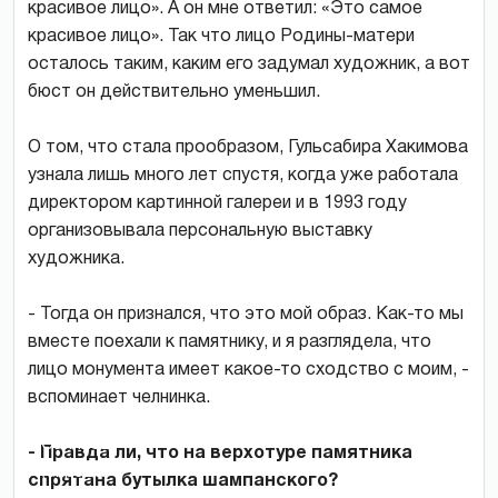
красивое лицо». А он мне ответил: «Это самое
красивое лицо». Так что лицо Родины-матери
осталось таким, каким его задумал художник, а вот
бюст он действительно уменьшил.
О том, что стала прообразом, Гульсабира Хакимова
узнала лишь много лет спустя, когда уже работала
директором картинной галереи и в 1993 году
организовывала персональную выставку
художника.
- Тогда он признался, что это мой образ. Как-то мы
вместе поехали к памятнику, и я разглядела, что
лицо монумента имеет какое-то сходство с моим, -
вспоминает челнинка.
Булат
Саляхов
- Правда ли, что на верхотуре памятника
(справа)
спрятана бутылка шампанского?