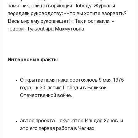
праздников
памятник, олицетворяющий Победу. Журналы
и
передали руководству: «Что вы хотите взорвать?
выходных
Весь мир ему рукоплещет!». Так и оставили, -
фото
говорит Гульсабира Махмутовна.
Айдара
Саляхова.
Интересные факты
Открытие памятника состоялось 9 мая 1975
года – к 30-летию Победы в Великой
Отечественной войне.
Автор проекта – скульптор Ильдар Ханов, и
это его первая работа в Челнах.