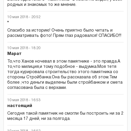
родных и знакомых то же мнение.
10 мая 2018 - 20:52
*
Спасибо за историю! Очень приятно было читать и
рассматривать фото! Прям глаз радовался! СПАСИБО!!!
10 мая 2018 - 18:20
Марат
То,что Ханов ночевал в этом памятнике - это правда.А
то,что милиция,и тому подобное - выдумка.Моя тетя
тогда курировала строительство этого памятника со
стороны Стройбанка.Она бы рассказала об этом.Тем
более ,что деньги выделены были стройбанком и смета
согласована была с верхами.
10 мая 2018 - 16:53
настоящий
Сегодня такой памятник не смогли бы построить ни за 2
месяца 17 дней, ни за полгода.