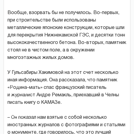
Вообще, взорвать бы не получилось. Во-первых,
при строительстве были использованы
металлические японские конструкции, которые шли
для перекрытия Нижнекамской ГЭС, и десятки тонн
высококачественного бетона. Во-вторых, памятник
стоял не в чистом поле, а в окружении
многоэтажных жилых домов.
У Гульсабиры Хакимовой на этот счет несколько
иная информация. Она рассказала, что памятник
Строители
«Родина-мать» спас французский писатель
работали
и журналист Андре Ремакль, приехавший в Челны
в
писать книгу о КАМАЗе.
четыре
смены
– Он показал нам взятые с собой несколько
-
иностранных журналов с фотографиями и статьями
без
о монументе, где говорилось, что это лучший