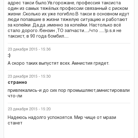
адрес такси было.Ув.горожане, профессия таксиста
один из самых тяжёлых профессии связанный с риском
жизни .Сколько их уже погибло.В такси в основном идут
люди попавшие в жизни тяжелую ситуацию и работают
за копейки .Да,да ,именно за копейки. Настолько всё
стало дорого /бензин ,ТО запчасти...../что ......!p.s.я не
таксист, в 90 года бомбил.....
23 декабря 2015 - 15:36
:)
А скоро таких выпустят всех. Амнистия грядет.
23 декабря 2015 - 15:30
странно
привлекались-и до сих пор промышляют,амнистировали
что-ли
23 декабря 2015 - 15:20
Надеюсь надолго успокоятся. Мир чище от мрази
станет