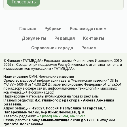
Голосовать
Главная
Рубрики
Рекламодателям
Документы
Редакция
Контакты
Справочник
города
Разное
© Филиал «ТАТМЕДИА» Редакция газеты «Челнинские Известия», 2010-
2025 гг. Создано при поддержке Республиканского агентства по печати
и массовым коммуникациям «ТАТМЕДИА».
Наименование СМИ: Челнинские известия
Средство массовой информации газета "Челнинские известия" ЭЛ №
ФС 77 – 50849 от 14.08.2012 г. зарегистрировано Федеральной службой
по надзору в сфере связи, информационных технологий и массовых
коммуникаций (Роскомнадзор)
Партнерские материалы публикуются на правах рекламы.
Главный редактор:
И.о. главного редактора - Акуева Анжелика
Базаевна
.
Адрес редакции:
423827, Россия, Республика Татарстан, г.
Набережные Челны, б-р Юных Ленинцев, д. 9.
Телефон редакции:
+7 (8552) 46-20-94
,
46-88-27
.
Режим работы:
Понедельник–пятница с 8:30 до 17:00. Выходные:
суббота, воскресенье.