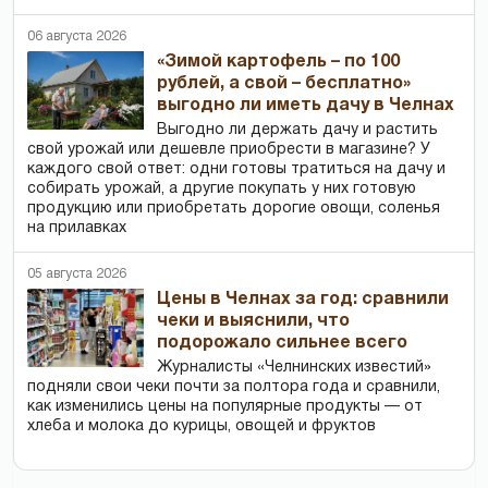
06 августа 2026
«Зимой картофель – по 100
рублей, а свой – бесплатно»
выгодно ли иметь дачу в Челнах
Выгодно ли держать дачу и растить
свой урожай или дешевле приобрести в магазине? У
каждого свой ответ: одни готовы тратиться на дачу и
собирать урожай, а другие покупать у них готовую
продукцию или приобретать дорогие овощи, соленья
на прилавках
05 августа 2026
Цены в Челнах за год: сравнили
чеки и выяснили, что
подорожало сильнее всего
Журналисты «Челнинских известий»
подняли свои чеки почти за полтора года и сравнили,
как изменились цены на популярные продукты — от
хлеба и молока до курицы, овощей и фруктов