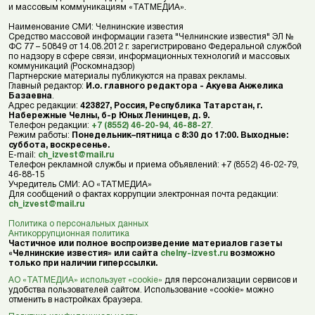
и массовым коммуникациям «ТАТМЕДИА».
Наименование СМИ: Челнинские известия
Средство массовой информации газета "Челнинские известия" ЭЛ №
ФС 77 – 50849 от 14.08.2012 г. зарегистрировано Федеральной службой
по надзору в сфере связи, информационных технологий и массовых
коммуникаций (Роскомнадзор)
Партнерские материалы публикуются на правах рекламы.
Главный редактор:
И.о. главного редактора - Акуева Анжелика
Базаевна
.
Адрес редакции:
423827, Россия, Республика Татарстан, г.
Набережные Челны, б-р Юных Ленинцев, д. 9.
Телефон редакции:
+7 (8552) 46-20-94
,
46-88-27
.
Режим работы:
Понедельник–пятница с 8:30 до 17:00. Выходные:
суббота, воскресенье.
E-mail:
ch_izvest@mail.ru
Телефон рекламной службы и приема объявлений: +7 (8552) 46-02-79,
46-88-15
Учредитель СМИ: АО «ТАТМЕДИА»
Для сообщений о фактах коррупции электронная почта редакции:
ch_izvest@mail.ru
Политика о персональных данных
Антикоррупционная политика
Частичное или полное воспроизведение материалов газеты
«Челнинские известия» или сайта
chelny-izvest.ru
возможно
только при наличии гиперссылки.
АО «ТАТМЕДИА» использует «cookie»
для персонализации сервисов и
удобства пользователей сайтом. Использование «cookie» можно
отменить в настройках браузера.