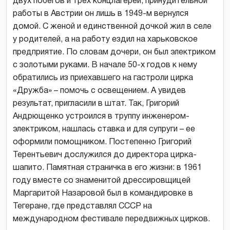
двух побегов и трех концлагерей, принудительной
работы в Австрии он лишь в 1949-м вернулся
домой. С женой и единственной дочкой жил в селе
у родителей, а на работу ездил на харьковское
предприятие. По словам дочери, он был электриком
с золотыми руками. В начале 50-х годов к нему
обратились из приехавшего на гастроли цирка
«Дружба» – помочь с освещением. А увидев
результат, пригласили в штат. Так, Григорий
Андрющенко устроился в труппу инженером-
электриком, нашлась ставка и для супруги – ее
оформили помощником. Постепенно Григорий
Терентьевич дослужился до директора цирка-
шапито. Памятная страничка в его жизни: в 1961
году вместе со знаменитой дрессировщицей
Маргаритой Назаровой был в командировке в
Тегеране, где представлял СССР на
международном фестивале передвижных цирков.