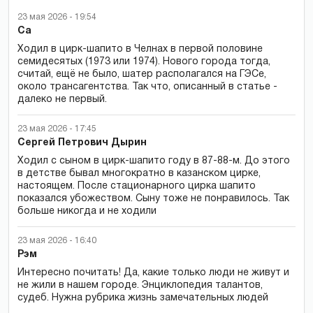
23 мая 2026 - 19:54
Са
Ходил в цирк-шапито в Челнах в первой половине
семидесятых (1973 или 1974). Нового города тогда,
считай, ещё не было, шатер располагался на ГЭСе,
около трансагентства. Так что, описанный в статье -
далеко не первый.
23 мая 2026 - 17:45
Сергей Петрович Дырин
Ходил с сыном в цирк-шапито году в 87-88-м. До этого
в детстве бывал многократно в казанском цирке,
настоящем. После стационарного цирка шапито
показался убожеством. Сыну тоже не понравилось. Так
больше никогда и не ходили
23 мая 2026 - 16:40
Рэм
Интересно почитать! Да, какие только люди не живут и
не жили в нашем городе. Энциклопедия талантов,
судеб. Нужна рубрика жизнь замечательных людей