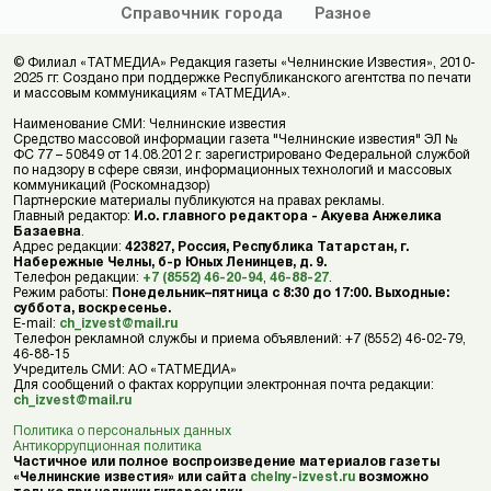
Справочник
города
Разное
© Филиал «ТАТМЕДИА» Редакция газеты «Челнинские Известия», 2010-
2025 гг. Создано при поддержке Республиканского агентства по печати
и массовым коммуникациям «ТАТМЕДИА».
Наименование СМИ: Челнинские известия
Средство массовой информации газета "Челнинские известия" ЭЛ №
ФС 77 – 50849 от 14.08.2012 г. зарегистрировано Федеральной службой
по надзору в сфере связи, информационных технологий и массовых
коммуникаций (Роскомнадзор)
Партнерские материалы публикуются на правах рекламы.
Главный редактор:
И.о. главного редактора - Акуева Анжелика
Базаевна
.
Адрес редакции:
423827, Россия, Республика Татарстан, г.
Набережные Челны, б-р Юных Ленинцев, д. 9.
Телефон редакции:
+7 (8552) 46-20-94
,
46-88-27
.
Режим работы:
Понедельник–пятница с 8:30 до 17:00. Выходные:
суббота, воскресенье.
E-mail:
ch_izvest@mail.ru
Телефон рекламной службы и приема объявлений: +7 (8552) 46-02-79,
46-88-15
Учредитель СМИ: АО «ТАТМЕДИА»
Для сообщений о фактах коррупции электронная почта редакции:
ch_izvest@mail.ru
Политика о персональных данных
Антикоррупционная политика
Частичное или полное воспроизведение материалов газеты
«Челнинские известия» или сайта
chelny-izvest.ru
возможно