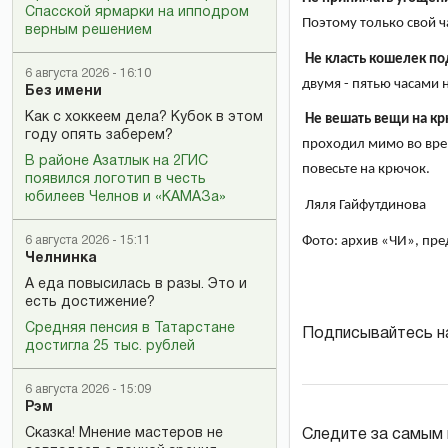
Спасской ярмарки на ипподром
Поэтому только свой ча
верным решением
Не класть кошелек п
6 августа 2026 - 16:10
двумя - пятью часами 
Без имени
Как с хоккеем дела? Кубок в этом
Не вешать вещи на кр
году опять заберем?
проходил мимо во врем
В районе Азатлык на 2ГИС
повесьте на крючок.
появился логотип в честь
юбилеев Челнов и «КАМАЗа»
Ляля Гайфутдинова
Фото: архив «ЧИ», пре
6 августа 2026 - 15:11
Челнинка
А еда повысилась в разы. Это и
есть достижение?
Средняя пенсия в Татарстане
Подписывайтесь н
достигла 25 тыс. рублей
6 августа 2026 - 15:09
Рэм
Сказка! Мнение мастеров не
Следите за самым