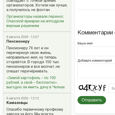
совпадает с точкой зрения
организаторов. Хотели как лучше,
а получилось не фонтан
Организаторы назвали перенос
Спасской ярмарки на ипподром
верным решением
Комментарии (
6 августа 2026 - 12:57
Пенсионеру
Ваше имя
Пенсионеру 76 лет и он
перечеркнул свою жизнь,
неправильно жил, ну теперь
Добавьте комментарий
оторвётся. В городе 150 тыс
пенсионеров и все молчат, не
спешат перечёркивать.
«Зимой картофель – по 100
рублей, а свой – бесплатно»
выгодно ли иметь дачу в Челнах
6 августа 2026 - 12:12
Отправить
Камазовцы
Спасибо первичному профкому
завода за йогу. Мы всегда