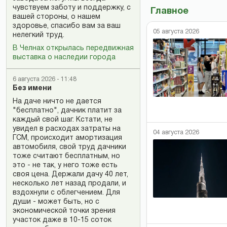
чувствуем заботу и поддержку, с
Главное
вашей стороны, о нашем
здоровье, спасибо вам за ваш
05 августа 2026
нелегкий труд.
В Челнах открылась передвижная
выставка о наследии города
6 августа 2026 - 11:48
Без имени
На даче ничто не дается
"бесплатно", дачник платит за
каждый свой шаг. Кстати, не
увидел в расходах затраты на
04 августа 2026
ГСМ, происходит амортизация
автомобиля, свой труд дачники
тоже считают бесплатным, но
это - не так, у него тоже есть
своя цена. Держали дачу 40 лет,
несколько лет назад продали, и
вздохнули с облегчением. Для
души - может быть, но с
экономической точки зрения
участок даже в 10-15 соток