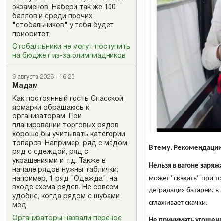
экзаменов. Набери так же 100
баллов и среди прочих
"стобальников" у тебя будет
приоритет.
Стобалльники не могут поступить
на бюджет из-за олимпиадников
6 августа 2026 - 16:23
Мадам
Как постоянный гость Спасской
ярмарки обращаюсь к
организаторам. При
планировании торговых рядов
хорошо бы учитывать категории
товаров. Например, ряд с мёдом,
В тему. Рекомендации
ряд с одеждой, ряд с
украшениями и т.д. Также в
Нельзя в вагоне заряж
начале рядов нужны таблички:
может "скакать" при т
например, 1 ряд "Одежда", на
входе схема рядов. Не совсем
деградация батареи, в
удобно, когда рядом с шубами
сглаживает скачки.
мёд.
Организаторы назвали перенос
Не принимать угощени