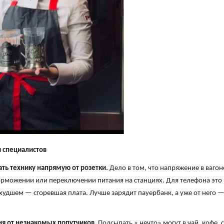
 специалистов
ать технику напрямую от розетки.
Дело в том, что напряжение в вагон
орможении или переключении питания на станциях. Для телефона это
 худшем — сгоревшая плата. Лучше зарядит пауербанк, а уже от него —
я от незнакомых попутчиков.
Подсыпать « нечто» могут в чай, кофе, 