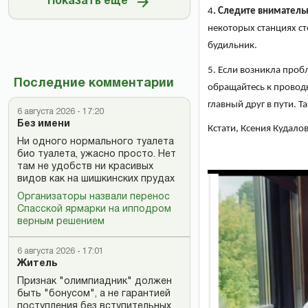
Показать ещё
4
. Следите вниматель
некоторых станциях ст
будильник.
5. Если возникла про
Последние комментарии
обращайтесь к проводн
главный друг в пути. Т
6 августа 2026 - 17:20
Без имени
Кстати, Ксения Кудало
Ни одного нормального туалета
био туалета, ужасно просто. Нет
там не удобств ни красивых
видов как на шишкинских прудах
Организаторы назвали перенос
Спасской ярмарки на ипподром
верным решением
6 августа 2026 - 17:01
Житель
Признак "олимпиадник" должен
быть "бонусом", а не гарантией
поступления без вступительных