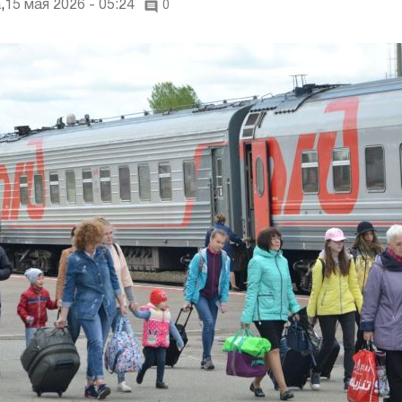
а
,
15 мая 2026 - 05:24
0