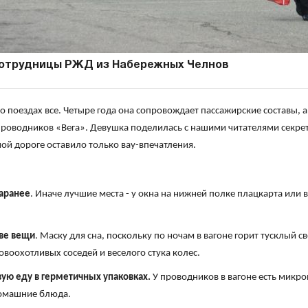
сотрудницы РЖД из Набережных Челнов
 о поездах все. Четыре года она сопровождает пассажирские составы, 
проводников «Вега». Девушка поделилась с нашими читателями секре
ой дороге оставило только вау-впечатления.
заранее
. Иначе лучшие места - у окна на нижней полке плацкарта или 
две вещи
. Маску для сна, поскольку по ночам в вагоне горит тусклый с
овоохотливых соседей и веселого стука колес.
вую еду в герметичных упаковках.
У проводников в вагоне есть микр
домашние блюда.