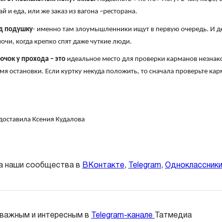
й и еда, или же заказ из вагона –ресторана.
од подушку
- именно там злоумышленники ищут в первую очередь. И д
ночи, когда крепко спят даже чуткие люди.
ючок у прохода – это
идеальное место для проверки карманов незна
я остановки. Если куртку некуда положить, то сначала проверьте ка
доставила Ксения Кудалова
а наши сообщества в
ВКонтакте
,
Telegram
,
Одноклассник
 важным и интересным в
Telegram-канале
Татмедиа