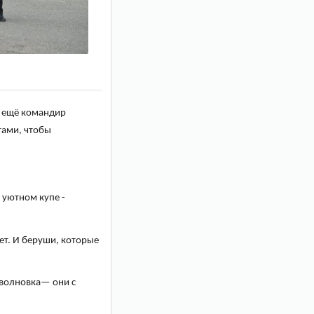
а ещё командир
тами, чтобы
в уютном купе -
вет. И беруши, которые
оволновка— они с