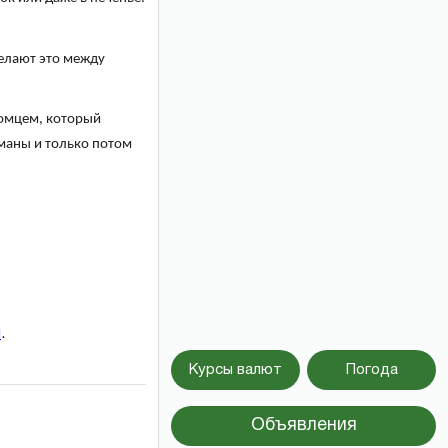
елают это между
комцем, который
рманы и только потом
и
.
Курсы валют
Погода
Объявления