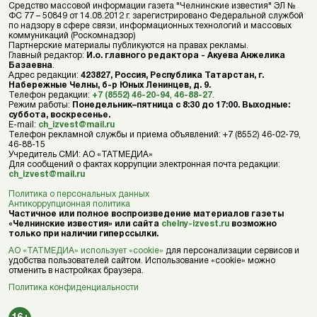
Средство массовой информации газета "Челнинские известия" ЭЛ №
ФС 77 – 50849 от 14.08.2012 г. зарегистрировано Федеральной службой
по надзору в сфере связи, информационных технологий и массовых
коммуникаций (Роскомнадзор)
Партнерские материалы публикуются на правах рекламы.
Главный редактор:
И.о. главного редактора - Акуева Анжелика
Базаевна
.
Адрес редакции:
423827, Россия, Республика Татарстан, г.
Набережные Челны, б-р Юных Ленинцев, д. 9.
Телефон редакции:
+7 (8552) 46-20-94
,
46-88-27
.
Режим работы:
Понедельник–пятница с 8:30 до 17:00. Выходные:
суббота, воскресенье.
E-mail:
ch_izvest@mail.ru
Телефон рекламной службы и приема объявлений: +7 (8552) 46-02-79,
46-88-15
Учредитель СМИ: АО «ТАТМЕДИА»
Для сообщений о фактах коррупции электронная почта редакции:
ch_izvest@mail.ru
Политика о персональных данных
Антикоррупционная политика
Частичное или полное воспроизведение материалов газеты
«Челнинские известия» или сайта
chelny-izvest.ru
возможно
только при наличии гиперссылки.
АО «ТАТМЕДИА» использует «cookie»
для персонализации сервисов и
удобства пользователей сайтом. Использование «cookie» можно
отменить в настройках браузера.
Политика конфиденциальности