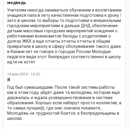
медведь
Учителям некогда заниматься обучением и воспитанием
учащихся пала в лету качественная подготовка к уроку !
зато в школах то выборы то подготовки к внешкольным
городским мероприятиям а дальше ДНД обеспечение
детьми массовых городских мероприятий хождения с
работниками военкоматов беседы с родителями о
долгах ЖКХ а еще отчеты отчеты отчеты в общем
превратили в школу в сферу обслуживания такого даже
в Казани нет не говоря о городах России Молодые
педагоги видя этот безпредел соответственно в школу
идти не хотят
19 мая 2016 - 14:32
Я
Год был сумасшедшим. После такой системы работы
как в этом году, уйдёт даже та молодёжь, которая ещё
держалась и ждала усовершенствования в системе
образования. Хорошо если наберут просто коллектив, а
то самых лучших))), где они, сначала покажите...
Молодёжь не трудностей боится, а беспредельщины в
школах.