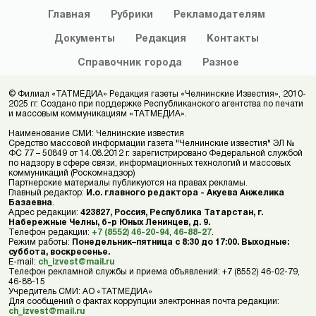
Главная
Рубрики
Рекламодателям
Документы
Редакция
Контакты
Справочник
города
Разное
© Филиал «ТАТМЕДИА» Редакция газеты «Челнинские Известия», 2010-
2025 гг. Создано при поддержке Республиканского агентства по печати
и массовым коммуникациям «ТАТМЕДИА».
Наименование СМИ: Челнинские известия
Средство массовой информации газета "Челнинские известия" ЭЛ №
ФС 77 – 50849 от 14.08.2012 г. зарегистрировано Федеральной службой
по надзору в сфере связи, информационных технологий и массовых
коммуникаций (Роскомнадзор)
Партнерские материалы публикуются на правах рекламы.
Главный редактор:
И.о. главного редактора - Акуева Анжелика
Базаевна
.
Адрес редакции:
423827, Россия, Республика Татарстан, г.
Набережные Челны, б-р Юных Ленинцев, д. 9.
Телефон редакции:
+7 (8552) 46-20-94
,
46-88-27
.
Режим работы:
Понедельник–пятница с 8:30 до 17:00. Выходные:
суббота, воскресенье.
E-mail:
ch_izvest@mail.ru
Телефон рекламной службы и приема объявлений: +7 (8552) 46-02-79,
46-88-15
Учредитель СМИ: АО «ТАТМЕДИА»
Для сообщений о фактах коррупции электронная почта редакции:
ch_izvest@mail.ru