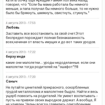
катить бочку. Ещё Аркадий Райкин пол века назад
говорил, что "Если бы мама работала бы немного
меньше, а папа получал бы немного больше, то не нужно
было бы брякнуть, шмякнуть, свистнуть, стукнуть."
4 августа 2013 - 17:53
Любовь
Заставить все восстановить за свой счет.Этот
беспредел порождает полная безнаказанность
всех,начиная от власть имущих и до вот таких уродов.
4 августа 2013 - 17:22
берэу инде
какие они малолетки.... уроды недоделанные. если они
малолетки тогда родителей на "эшафот"!!!8
4 августа 2013 - 17:20
Саныч
Не путайте ценителей прекрасного, оскорбленных
грудой металлолома и малолетнее быдло. Найти и весь
ущерб повесить на родителей. Не умеют воспитывать -
пусть на привязи своих выродков держат. А вообще, Я
не удивлен. Челны всегда славились олигофренами.