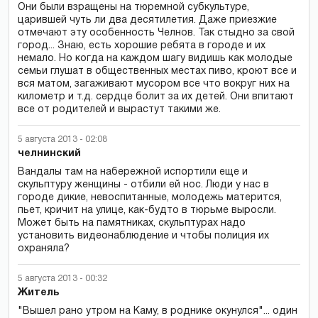
Они были взращены на тюремной субкультуре,
царившей чуть ли два десятилетия. Даже приезжие
отмечают эту особенность Челнов. Так стыдно за свой
город... Знаю, есть хорошие ребята в городе и их
немало. Но когда на каждом шагу видишь как молодые
семьи глушат в общественных местах пиво, кроют все и
вся матом, загаживают мусором все что вокруг них на
километр и т.д. сердце болит за их детей. Они впитают
все от родителей и вырастут такими же.
5 августа 2013 - 02:08
челнинский
Вандалы там на набережной испортили еще и
скульптуру женщины - отбили ей нос. Люди у нас в
городе дикие, невоспитанные, молодежь матерится,
пьет, кричит на улице, как-будто в тюрьме выросли.
Может быть на памятниках, скульптурах надо
установить видеонаблюдение и чтобы полиция их
охраняла?
5 августа 2013 - 00:32
Житель
"Вышел рано утром на Каму, в роднике окунулся"... один