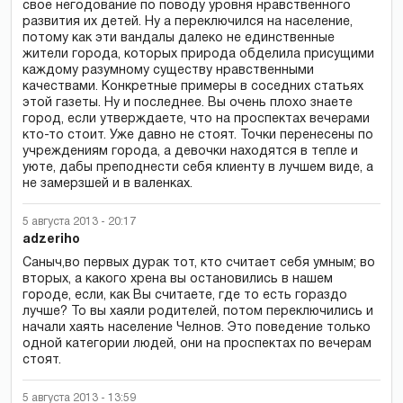
свое негодование по поводу уровня нравственного
развития их детей. Ну а переключился на население,
потому как эти вандалы далеко не единственные
жители города, которых природа обделила присущими
каждому разумному существу нравственными
качествами. Конкретные примеры в соседних статьях
этой газеты. Ну и последнее. Вы очень плохо знаете
город, если утверждаете, что на проспектах вечерами
кто-то стоит. Уже давно не стоят. Точки перенесены по
учреждениям города, а девочки находятся в тепле и
уюте, дабы преподнести себя клиенту в лучшем виде, а
не замерзшей и в валенках.
5 августа 2013 - 20:17
adzeriho
Саныч,во первых дурак тот, кто считает себя умным; во
вторых, а какого хрена вы остановились в нашем
городе, если, как Вы считаете, где то есть гораздо
лучше? То вы хаяли родителей, потом переключились и
начали хаять население Челнов. Это поведение только
одной категории людей, они на проспектах по вечерам
стоят.
5 августа 2013 - 13:59