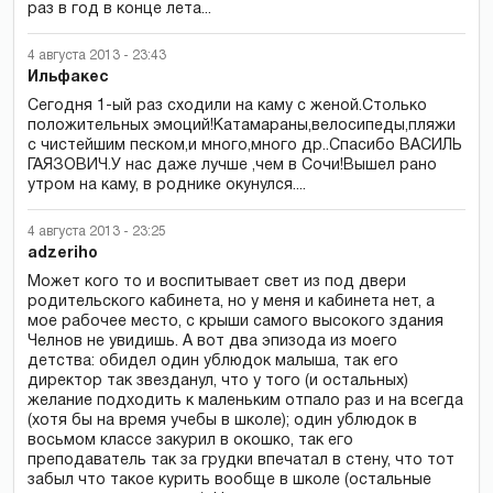
раз в год в конце лета...
4 августа 2013 - 23:43
Ильфакес
Сегодня 1-ый раз сходили на каму с женой.Столько
положительных эмоций!Катамараны,велосипеды,пляжи
с чистейшим песком,и много,много др..Спасибо ВАСИЛЬ
ГАЯЗОВИЧ.У нас даже лучше ,чем в Сочи!Вышел рано
утром на каму, в роднике окунулся....
4 августа 2013 - 23:25
adzeriho
Может кого то и воспитывает свет из под двери
родительского кабинета, но у меня и кабинета нет, а
мое рабочее место, с крыши самого высокого здания
Челнов не увидишь. А вот два эпизода из моего
детства: обидел один ублюдок малыша, так его
директор так звезданул, что у того (и остальных)
желание подходить к маленьким отпало раз и на всегда
(хотя бы на время учебы в школе); один ублюдок в
восьмом классе закурил в окошко, так его
преподаватель так за грудки впечатал в стену, что тот
забыл что такое курить вообще в школе (остальные