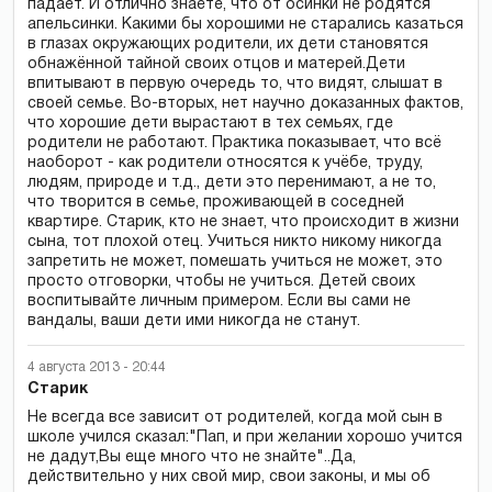
падает. И отлично знаете, что от осинки не родятся
апельсинки. Какими бы хорошими не старались казаться
в глазах окружающих родители, их дети становятся
обнажённой тайной своих отцов и матерей.Дети
впитывают в первую очередь то, что видят, слышат в
своей семье. Во-вторых, нет научно доказанных фактов,
что хорошие дети вырастают в тех семьях, где
родители не работают. Практика показывает, что всё
наоборот - как родители относятся к учёбе, труду,
людям, природе и т.д., дети это перенимают, а не то,
что творится в семье, проживающей в соседней
квартире. Старик, кто не знает, что происходит в жизни
сына, тот плохой отец. Учиться никто никому никогда
запретить не может, помешать учиться не может, это
просто отговорки, чтобы не учиться. Детей своих
воспитывайте личным примером. Если вы сами не
вандалы, ваши дети ими никогда не станут.
4 августа 2013 - 20:44
Старик
Не всегда все зависит от родителей, когда мой сын в
школе учился сказал:"Пап, и при желании хорошо учится
не дадут,Вы еще много что не знайте"..Да,
действительно у них свой мир, свои законы, и мы об