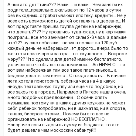
А чьи это детттиии??? Наши..... и ваши... Чем заняты их
родители...правильно..вкалывают по 12 часов в сутки
без выходных...отрабатываюют ипотеку...кредиты... Не у
всех есть возможность детей оставлять в деревне... И
вот представте пришла группа детей на набережную,
что делать???? Ну прошлись туда-сюда, ну в картишки
поиграли... все это занимает от силы 2-3 часа, а дальше
что??? ну еще побегали... велик в прокат за 120 руб.
каждый день не наберешься...эт дорого... вчера было то
же что и позавчера и завтра....т.е. скучноооо..... Вопрос к
мэру??? Что сделали для детей именно бесплатного,
увлеченного чтобы лето запомнилось... Ан НИЧЕГО... т.е
вот вам набережная там все такое платненькое... а
бедным делать там нечего... Отсюда злость.... В начале
лета хотела пристроить ребенка часа на 4 в какую
нибудь театральную группу или еще что подобное, но
все закрыто в городе.. Например в Питере нашла очень
много подобных предложений... С осени опять
музыкалка поэтому ни в каких других кружках не может
себя ребенок попробовать, ни в шахматах, ни в спорте,
танцах, бисероплетении... Почему бы это все не
организовать на набережной НО БЕСПЛАТНО...
Наверняка если выделить сумму из бюджета, то это
будет дешевле чем москоский сабантуй!!!