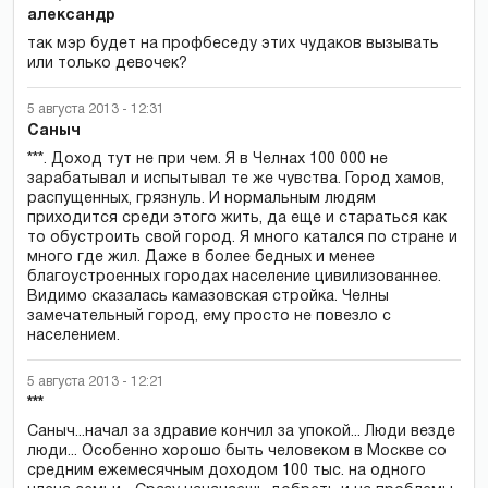
александр
так мэр будет на профбеседу этих чудаков вызывать
или только девочек?
5 августа 2013 - 12:31
Саныч
***. Доход тут не при чем. Я в Челнах 100 000 не
зарабатывал и испытывал те же чувства. Город хамов,
распущенных, грязнуль. И нормальным людям
приходится среди этого жить, да еще и стараться как
то обустроить свой город. Я много катался по стране и
много где жил. Даже в более бедных и менее
благоустроенных городах население цивилизованнее.
Видимо сказалась камазовская стройка. Челны
замечательный город, ему просто не повезло с
населением.
5 августа 2013 - 12:21
***
Саныч...начал за здравие кончил за упокой... Люди везде
люди... Особенно хорошо быть человеком в Москве со
средним ежемесячным доходом 100 тыс. на одного