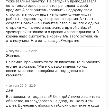
тоже взяли на заметку). На сегодня у преподавателя
есть только одно право, это преподавать свой
предмет. А если учитель проявит к недоумку свою
строгость в любом виде - в лучшем случае лишат
работы, в худшем суд и вероятно тюрьма. А кто это
создал? Правильно! Правительство с Вашего с одной
стороны молчаливого согласия, с другой с Вашей
чрезмерной активности о правах и справедливости. В
корень надо смотреть, в корень! Мы этого хотели, мы
это получили. Это есть наша деРмократия.
4 августа 2013 - 22:32
Житель
Не помню, про какого-то то ли писателя, то ли учёного
его дети сказали: "Мы его редко видели, но нас
воспитывал свет, льющийся из-под двери его
кабинета"....
4 августа 2013 - 22:24
дед
Всё зависит от родителей! От и до! И нечего валить на
общество, на государство, на двор, на школу и так
далее. Во-первых, яблоко от яблони сами знаете куда