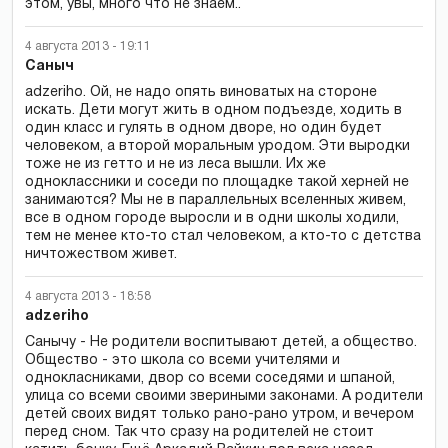
этом, увы, много что не знаем..
4 августа 2013 - 19:11
Саныч
adzeriho. Ой, не надо опять виноватых на стороне
искать. Дети могут жить в одном подъезде, ходить в
один класс и гулять в одном дворе, но один будет
человеком, а второй моральным уродом. Эти выродки
тоже не из гетто и не из леса вышли. Их же
одноклассники и соседи по площадке такой херней не
занимаются? Мы не в параллельных вселенных живем,
все в одном городе выросли и в одни школы ходили,
тем не менее кто-то стал человеком, а кто-то с детства
ничтожеством живет.
4 августа 2013 - 18:58
adzeriho
Санычу - Не родители воспитывают детей, а общество.
Общество - это школа со всеми учителями и
однокласниками, двор со всеми соседями и шпаной,
улица со всеми своими звериными законами. А родители
детей своих видят только рано-рано утром, и вечером
перед сном. Так что сразу на родителей не стоит