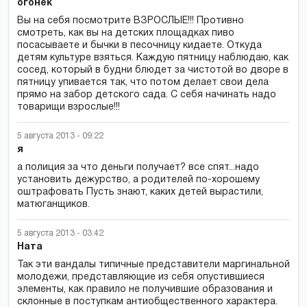
огонек
Вы на себя посмотрите ВЗРОСЛЫЕ!!! Противно
смотреть, как вы на детских площадках пиво
посасываете и бычки в песочницу кидаете. Откуда
детям культуре взяться. Каждую пятницу наблюдаю, как
сосед, который в будни блюдет за чистотой во дворе в
пятницу упивается так, что потом делает свои дела
прямо на забор детского сада. С себя начинать надо
товарищи взрослые!!!
5 августа 2013 - 09:22
я
а полиция за что деньги получает? все спят...надо
установить дежурство, а родителей по-хорошему
оштрафовать Пусть знают, каких детей вырастили,
матюганщиков.
5 августа 2013 - 03:42
Ната
Так эти вандалы типичные представители маргинальной
молодежи, представляющие из себя опустившиеся
элементы, как правило не получившие образования и
склонные в поступкам антиобщественного характера.