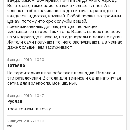
вандализмом. Во-первых, почти всегда много народу.
Во-вторых, таких идиотов как в челнах тут нет. А в
челнах в любое начинание надо включать расходы на
вандалов, идиотов, алкашей. Любой прокат по тройным
ценам, потому что срок службы вещей,
предназначенных для людей, для челнинцев
уменьшается втрое. Так что не Василь виноват во всем,
не универсиада в казани, не единоросы и даже не путин.
Жители сами получают то, чего заслуживают, а в челнах
даже больше, чем заслуживают.
5 августа 2013 - 10:50
Татьяна
На территориях школ работают площадки. Видела я
эти развлечения. 2 стола для тенниса и одна натянутая
сетка для волейбола. Все! шк. №40
5 августа 2013 - 10:47
Руслан
трём точкам- в точку
5 августа 2013 - 10:12
***