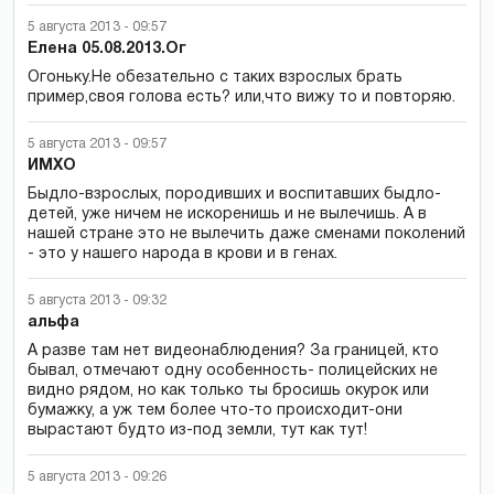
5 августа 2013 - 09:57
Елена 05.08.2013.Ог
Огоньку.Не обезательно с таких взрослых брать
пример,своя голова есть? или,что вижу то и повторяю.
5 августа 2013 - 09:57
ИМХО
Быдло-взрослых, породивших и воспитавших быдло-
детей, уже ничем не искоренишь и не вылечишь. А в
нашей стране это не вылечить даже сменами поколений
- это у нашего народа в крови и в генах.
5 августа 2013 - 09:32
альфа
А разве там нет видеонаблюдения? За границей, кто
бывал, отмечают одну особенность- полицейских не
видно рядом, но как только ты бросишь окурок или
бумажку, а уж тем более что-то происходит-они
вырастают будто из-под земли, тут как тут!
5 августа 2013 - 09:26