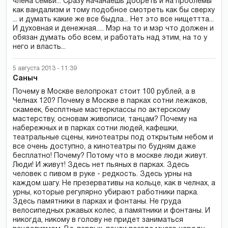
члена семьи... Сразу начанаешь добреть и на проблемы
как вандализм и тому подобное смотреть как бы сверху
... и думать какие же все быдла... Нет это все нищеттта...
И духовная и денежная..... Мэр на то и мэр что должен и
обязан думать обо всем, и работать над этим, на то у
него и власть...
5 августа 2013 - 11:39
Саныч
Почему в Москве велопрокат стоит 100 рублей, а в
Челнах 120? Почему в Москве в парках сотни лежаков,
скамеек, бесплтные мастерклассы по актерскому
мастерству, основам живописи, танцам? Почему на
набережных и в парках сотни людей, кафешки,
театральные сцены, кинотеатры под открытым небом и
все очень доступно, а кинотеатры по будням даже
бесплатно! Почему? Потому что в москве люди живут.
Люди! И живут! Здесь нет пьяных в парках. Здесь
человек с пивом в руке - редкость. Здесь урны на
каждом шагу. Не презервативы на кольце, как в челнах, а
урны, которые регулярно убирают работники парка.
Здесь памятники в парках и фонтаны. Не груда
велосипедных ржавых колес, а памятники и фонтаны. И
никогда, никому в голову не придет заниматься