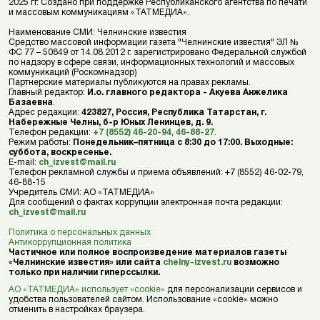
2025 гг. Создано при поддержке Республиканского агентства по печати
и массовым коммуникациям «ТАТМЕДИА».
Наименование СМИ: Челнинские известия
Средство массовой информации газета "Челнинские известия" ЭЛ №
ФС 77 – 50849 от 14.08.2012 г. зарегистрировано Федеральной службой
по надзору в сфере связи, информационных технологий и массовых
коммуникаций (Роскомнадзор)
Партнерские материалы публикуются на правах рекламы.
Главный редактор:
И.о. главного редактора - Акуева Анжелика
Базаевна
.
Адрес редакции:
423827, Россия, Республика Татарстан, г.
Набережные Челны, б-р Юных Ленинцев, д. 9.
Телефон редакции:
+7 (8552) 46-20-94
,
46-88-27
.
Режим работы:
Понедельник–пятница с 8:30 до 17:00. Выходные:
суббота, воскресенье.
E-mail:
ch_izvest@mail.ru
Телефон рекламной службы и приема объявлений: +7 (8552) 46-02-79,
46-88-15
Учредитель СМИ: АО «ТАТМЕДИА»
Для сообщений о фактах коррупции электронная почта редакции:
ch_izvest@mail.ru
Политика о персональных данных
Антикоррупционная политика
Частичное или полное воспроизведение материалов газеты
«Челнинские известия» или сайта
chelny-izvest.ru
возможно
только при наличии гиперссылки.
АО «ТАТМЕДИА» использует «cookie»
для персонализации сервисов и
удобства пользователей сайтом. Использование «cookie» можно
отменить в настройках браузера.