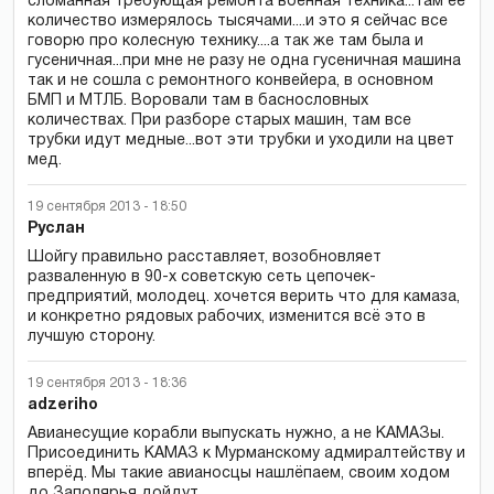
сломанная требующая ремонта военная техника...там её
количество измерялось тысячами....и это я сейчас все
говорю про колесную технику....а так же там была и
гусеничная...при мне не разу не одна гусеничная машина
так и не сошла с ремонтного конвейера, в основном
БМП и МТЛБ. Воровали там в баснословных
количествах. При разборе старых машин, там все
трубки идут медные...вот эти трубки и уходили на цвет
мед.
19 сентября 2013 - 18:50
Руслан
Шойгу правильно расставляет, возобновляет
разваленную в 90-х советскую сеть цепочек-
предприятий, молодец. хочется верить что для камаза,
и конкретно рядовых рабочих, изменится всё это в
лучшую сторону.
19 сентября 2013 - 18:36
adzeriho
Авианесущие корабли выпускать нужно, а не КАМАЗы.
Присоединить КАМАЗ к Мурманскому адмиралтейству и
вперёд. Мы такие авианосцы нашлёпаем, своим ходом
до Заполярья дойдут.