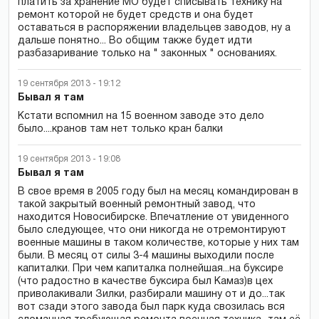
платить за хранение МО будет списывать технику на
ремонт которой не будет средств и она будет
оставаться в распоряжении владельцев заводов, ну а
дальше понятно... Во общим также будет идти
разбазаривание только на " законных " основаниях.
19 сентября 2013 - 19:12
Бывал я там
Кстати вспомнил на 15 военном заводе это дело
было....кранов там нет только кран балки
19 сентября 2013 - 19:08
Бывал я там
В свое время в 2005 году был на месяц командирован в
такой закрытый военный ремонтный завод, что
находится Новосибирске. Впечатление от увиденного
было следующее, что они никогда не отремонтируют
военные машины в таком количестве, которые у них там
были. В месяц от силы 3-4 машины выходили после
капиталки. При чем капиталка полнейшая...на буксире
(что радостно в качестве буксира был Камаз)в цех
приволакивали Зилки, разбирали машину от и до...так
вот сзади этого завода был парк куда свозилась вся