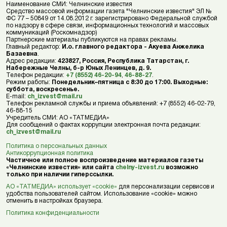
Наименование СМИ: Челнинские известия
Средство массовой информации газета "Челнинские известия" ЭЛ №
ФС 77 – 50849 от 14.08.2012 г. зарегистрировано Федеральной службой
по надзору в сфере связи, информационных технологий и массовых
коммуникаций (Роскомнадзор)
Партнерские материалы публикуются на правах рекламы.
Главный редактор:
И.о. главного редактора - Акуева Анжелика
Базаевна
.
Адрес редакции:
423827, Россия, Республика Татарстан, г.
Набережные Челны, б-р Юных Ленинцев, д. 9.
Телефон редакции:
+7 (8552) 46-20-94
,
46-88-27
.
Режим работы:
Понедельник–пятница с 8:30 до 17:00. Выходные:
суббота, воскресенье.
E-mail:
ch_izvest@mail.ru
Телефон рекламной службы и приема объявлений: +7 (8552) 46-02-79,
46-88-15
Учредитель СМИ: АО «ТАТМЕДИА»
Для сообщений о фактах коррупции электронная почта редакции:
ch_izvest@mail.ru
Политика о персональных данных
Антикоррупционная политика
Частичное или полное воспроизведение материалов газеты
«Челнинские известия» или сайта
chelny-izvest.ru
возможно
только при наличии гиперссылки.
АО «ТАТМЕДИА» использует «cookie»
для персонализации сервисов и
удобства пользователей сайтом. Использование «cookie» можно
отменить в настройках браузера.
Политика конфиденциальности