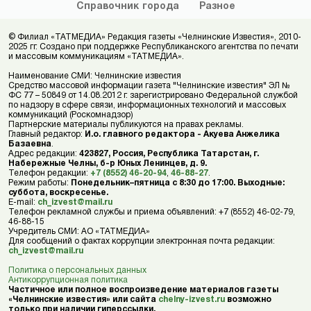
Справочник
города
Разное
© Филиал «ТАТМЕДИА» Редакция газеты «Челнинские Известия», 2010-
2025 гг. Создано при поддержке Республиканского агентства по печати
и массовым коммуникациям «ТАТМЕДИА».
Наименование СМИ: Челнинские известия
Средство массовой информации газета "Челнинские известия" ЭЛ №
ФС 77 – 50849 от 14.08.2012 г. зарегистрировано Федеральной службой
по надзору в сфере связи, информационных технологий и массовых
коммуникаций (Роскомнадзор)
Партнерские материалы публикуются на правах рекламы.
Главный редактор:
И.о. главного редактора - Акуева Анжелика
Базаевна
.
Адрес редакции:
423827, Россия, Республика Татарстан, г.
Набережные Челны, б-р Юных Ленинцев, д. 9.
Телефон редакции:
+7 (8552) 46-20-94
,
46-88-27
.
Режим работы:
Понедельник–пятница с 8:30 до 17:00. Выходные:
суббота, воскресенье.
E-mail:
ch_izvest@mail.ru
Телефон рекламной службы и приема объявлений: +7 (8552) 46-02-79,
46-88-15
Учредитель СМИ: АО «ТАТМЕДИА»
Для сообщений о фактах коррупции электронная почта редакции:
ch_izvest@mail.ru
Политика о персональных данных
Антикоррупционная политика
Частичное или полное воспроизведение материалов газеты
«Челнинские известия» или сайта
chelny-izvest.ru
возможно
только при наличии гиперссылки.