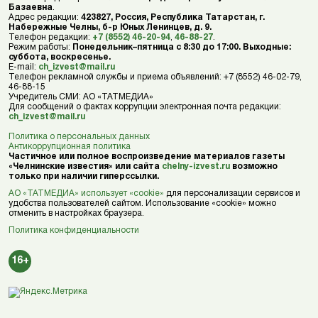
Базаевна
.
Адрес редакции:
423827, Россия, Республика Татарстан, г.
Набережные Челны, б-р Юных Ленинцев, д. 9.
Телефон редакции:
+7 (8552) 46-20-94
,
46-88-27
.
Режим работы:
Понедельник–пятница с 8:30 до 17:00. Выходные:
суббота, воскресенье.
E-mail:
ch_izvest@mail.ru
Телефон рекламной службы и приема объявлений: +7 (8552) 46-02-79,
46-88-15
Учредитель СМИ: АО «ТАТМЕДИА»
Для сообщений о фактах коррупции электронная почта редакции:
ch_izvest@mail.ru
Политика о персональных данных
Антикоррупционная политика
Частичное или полное воспроизведение материалов газеты
«Челнинские известия» или сайта
chelny-izvest.ru
возможно
только при наличии гиперссылки.
АО «ТАТМЕДИА» использует «cookie»
для персонализации сервисов и
удобства пользователей сайтом. Использование «cookie» можно
отменить в настройках браузера.
Политика конфиденциальности
16+