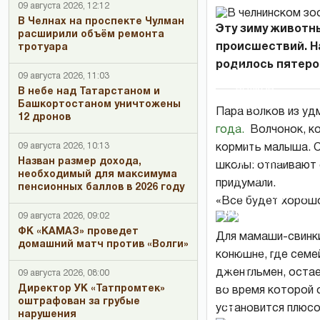
09 августа 2026, 12:12
В Челнах на проспекте Чулман
Эту зиму животн
расширили объём ремонта
происшествий. Н
тротуара
родилось пятеро
У
09 августа 2026, 11:03
волков
В небе над Татарстаном и
Башкортостаном уничтожены
Фрола
Пара волков из уд
12 дронов
и
года.
Волчонок, к
Фроси
09 августа 2026, 10:13
кормить малыша. С
детеныш
Назван размер дохода,
школы: отпаивают 
необходимый для максимума
родился
придумали.
пенсионных баллов в 2026 году
Новорожденный
6
«Все будет хорошо
волчонок
марта
09 августа 2026, 09:02
ФК «КАМАЗ» проведет
Для мамаши-свинк
домашний матч против «Волги»
Поросята
конюшне, где семе
греются
джентльмен, остае
09 августа 2026, 08:00
в
Директор УК «Татпромтек»
во время которой 
оштрафован за грубые
лучах
установится плюсо
нарушения