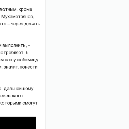
ивотным, кроме
х Мухаметзянов,
ята – через девять
 выполнить, -
потребляет 6
ем нашу любимицу.
 значит, понести
по дальнейшему
ревенского
а которыми смогут