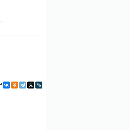
и
.
я: