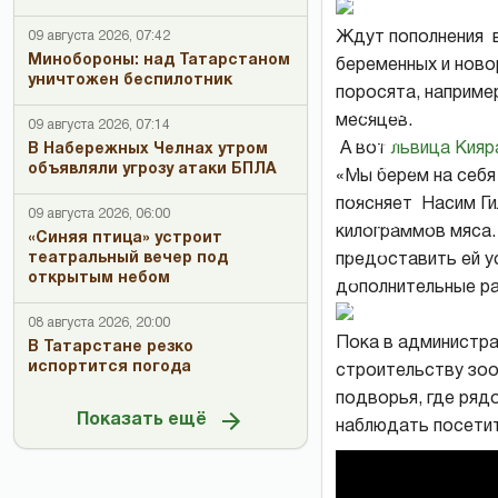
лампы
Ждут пополнения в
09 августа 2026, 07:42
Минобороны: над Татарстаном
беременных и ново
уничтожен беспилотник
поросята, наприме
Львица
месяцев.
09 августа 2026, 07:14
Кияра
А вот
львица Кия
В Набережных Челнах утром
нежится
объявляли угрозу атаки БПЛА
«Мы берем на себя
на
поясняет Насим Ги
09 августа 2026, 06:00
солнышке
килограммов мяса.
«Синяя птица» устроит
пока
театральный вечер под
предоставить ей у
в
открытым небом
дополнительные ра
одиночестве
08 августа 2026, 20:00
Пока в администр
В Татарстане резко
испортится погода
строительству зоо
подворья, где рядо
Показать ещё
наблюдать посетит