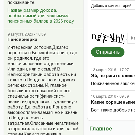
показывайте.
Добавьте комментарий
Назван размер дохода,
необходимый для максимума
пенсионных баллов в 2026 году
9 августа 2026 - 10:39
Пенсионерка
Интересная история.Джагер
Отправить
вернется в Великобританию, где
он родился, где его
многочисленные родственники.
Или один, или с семьей.В
13 марта 2016 - 17:27
Великобритании работа есть ни
Эй, не ржите слиш
только в Лондоне, но и в других
Пожизненное заключ
регионах страны. И, главное,
большинство вакансий по его
специальности(финансист-
10 марта 2016 - 09:59
аналитик)предлагают удаленную
Какие хорошенькие
работу. Да, работа в Лондоне
Вот такие добрые но
высокооплачиваемая, но и жизнь
в Лондоне очень
затратная.Описанные негативные
Главное
стороны характерны и для нашей
страны.Как его приняли в