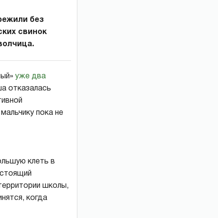
режили без
ских свинок
волчица.
ный»
уже два
ша отказалась
тивной
мальчику пока не
ольшую клеть в
астоящий
 территории школы,
нятся, когда