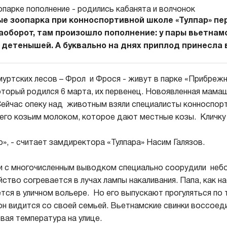
ые зоопарка при конноспортивной школе «Тулпар» пе
аоборот, там произошло пополнение: у пары вьетнам
 детенышей. А буквально на днях приплод принесла 
муртских лесов – Фрол и Фрося - живут в парке «Прибреж
оторый родился 6 марта, их первенец. Новоявленная мама
ейчас опеку над животным взяли специалисты конноспор
его козьим молоком, которое дают местные козы. Кличку 
», - считает замдиректора «Тулпара» Насим Галязов.
и с многочисленным выводком специально соорудили неб
йство согревается в лучах лампы накаливания. Папа, как н
тся в уличном вольере. Но его выпускают прогуляться по
он видится со своей семьей. Вьетнамские свинки воссоеди
вая температура на улице.