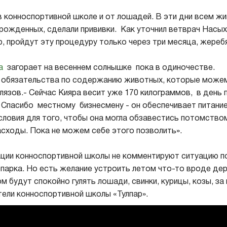
 конноспортивной школе и от лошадей. В эти дни всем ж
рожденных, сделали прививки. Как уточнил ветврач Насы
р, пройдут эту процедуру только через три месяца, жереб
ра
загорает на весеннем солнышке пока в одиночестве.
 обязательства по содержанию животных, которые можем
лязов.- Сейчас Кияра весит уже 170 килограммов, в день 
 Спасибо местному бизнесмену - он обеспечивает питани
словия для того, чтобы она могла обзавестись потомством,
сходы. Пока не можем себе этого позволить».
ации конноспортивной школы не комментируют ситуацию 
парка. Но есть желание устроить летом что-то вроде де
м будут спокойно гулять лошади, свинки, курицы, козы, з
ели конноспортивной школы «Тулпар».