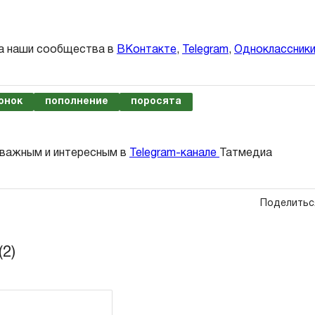
а наши сообщества в
ВКонтакте
,
Telegram
,
Одноклассник
онок
пополнение
поросята
 важным и интересным в
Telegram-канале
Татмедиа
Поделитьс
2)