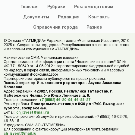
Главная
Рубрики
Рекламодателям
Документы
Редакция
Контакты
Справочник
города
Разное
© Филиал «ТАТМЕДИА» Редакция газеты «Челнинские Известия», 2010-
2025 гг. Создано при поддержке Республиканского агентства по печати
и массовым коммуникациям «ТАТМЕДИА».
Наименование СМИ: Челнинские известия
Средство массовой информации газета "Челнинские известия" ЭЛ №
ФС 77 – 50849 от 14.08.2012 г. зарегистрировано Федеральной службой
по надзору в сфере связи, информационных технологий и массовых
коммуникаций (Роскомнадзор)
Партнерские материалы публикуются на правах рекламы.
Главный редактор:
И.о. главного редактора - Акуева Анжелика
Базаевна
.
Адрес редакции:
423827, Россия, Республика Татарстан, г.
Набережные Челны, б-р Юных Ленинцев, д. 9.
Телефон редакции:
+7 (8552) 46-20-94
,
46-88-27
.
Режим работы:
Понедельник–пятница с 8:30 до 17:00. Выходные:
суббота, воскресенье.
E-mail:
ch_izvest@mail.ru
Телефон рекламной службы и приема объявлений: +7 (8552) 46-02-79,
46-88-15
Учредитель СМИ: АО «ТАТМЕДИА»
Для сообщений о фактах коррупции электронная почта редакции:
ch_izvest@mail.ru