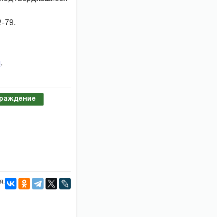
-79.
и
.
граждение
я: