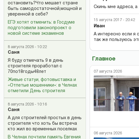
остановить?Что мешает стране
Скинь мне адреса, а 
быть самодостаточной,мощной и
уверенной в себе?
15 августа 2017 - 20:42
ЕГЭ хотят отменить: в Госдуме
Иван
подготовили законопроект о
новой системе экзаменов
А интересно если я с
так же пользуюсь эт
8 августа 2026 - 10:22
Саня
Главное
Я буду отмечать 9 в день
строителя проработал с
07 августа 2026
70по18годы48лет
Живые статуи, фотовыставка и
«Отпетые мошенники»: в Челнах
отметили День строителя
8 августа 2026 - 10:16
Саня
А для строителей простых в день
строителя что хоть бы встреча
кто жил во временных поселках
06 августа 2026
В Челнах почтили память Евгения