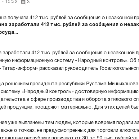
 - 15:32
3
на заработали 412 тыс. рублей за сообщения о неза
суда...
 заработали 412 тыс. рублей за сообщения о незаконной 
нную информационную систему «Народный контроль». Об э
«Татар-информ» рассказал руководитель Госалкогольинс
ода решением президента республики Рустама Минниханова
 систему «Народный контроль» достоверную информацию
ательства в сфере производства и оборота этилового сп
й продукции, поощряют материально. Для этих целей был
ия уже выплачены тем людям, которые вовремя подали з
 также о точках, не предусмотренных для торговли алкого
граждане республики получают от 30 до 90 тыс. рублей з