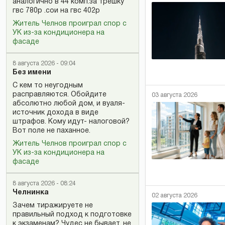
аналогично в 44 комп.за трёшку
гвс 780р .сои на гвс 402р
Житель Челнов проиграл спор с
УК из-за кондиционера на
фасаде
8 августа 2026 - 09:04
Без имени
С кем то неугодным
расправляются. Обойдите
03 августа 2026
абсолютно любой дом, и вуаля-
источник дохода в виде
штрафов. Кому идут- налоговой?
Вот поле не паханное.
Житель Челнов проиграл спор с
УК из-за кондиционера на
фасаде
8 августа 2026 - 08:24
Челнинка
02 августа 2026
Зачем тиражируете не
правильный подход к подготовке
к экзаменам? Чудес не бывает, не