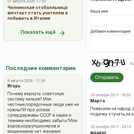
07 августа 2026, 17:00
Челнинская стобалльница
Ваше имя
мечтает стать учителем и
побывать в Италии
Добавьте комментарий
Показать ещё
Последние комментарии
Отправить
8 августа 2026 - 11:06
Игорь
Почему вернуть советскую
29 октября 2017 - 00:55
систему нельзя? Или
Марта
честные,порядочные люди уже не
Повесили на народ с
нужны?И про успехи
подачку стучать,за 
супердержавы СССР в науке и
технике необходимо забыть?Или
воров,коррупционеров и
28 октября 2017 - 23:16
мошенников нет желания
маарус