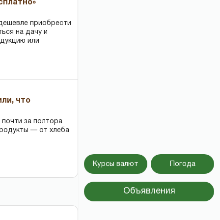
есплатно»
 дешевле приобрести
ться на дачу и
одукцию или
или, что
 почти за полтора
продукты — от хлеба
Курсы валют
Погода
Объявления