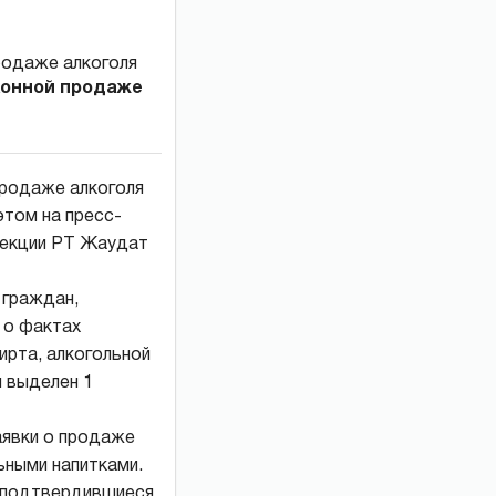
конной продаже
продаже алкоголя
том на пресс-
пекции РТ Жаудат
 граждан,
 о фактах
ирта, алкогольной
 выделен 1
аявки о продаже
льными напитками.
а подтвердившиеся