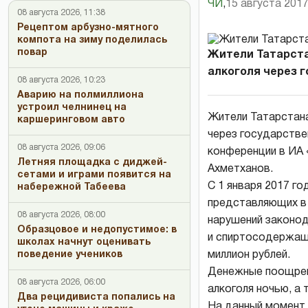
ЧИ
,
15 августа 2017
08 августа 2026, 11:38
Рецептом арбузно-мятного
компота на зиму поделилась
повар
Жители Татарста
алкоголя через го
08 августа 2026, 10:23
Аварию на полмиллиона
устроил челнинец на
Жители Татарстана
каршеринговом авто
через государстве
08 августа 2026, 09:06
конференции в ИА 
Летняя площадка с диджей-
Ахметханов.
сетами и играми появится на
С 1 января 2017 г
набережной Табеева
представляющих в
08 августа 2026, 08:00
нарушений законод
Образцовое и недопустимое: в
и спиртосодержаще
школах начнут оценивать
миллион рублей.
поведение учеников
Денежные поощрен
08 августа 2026, 06:00
алкоголя ночью, а
Два рецидивиста попались на
На данный момент 