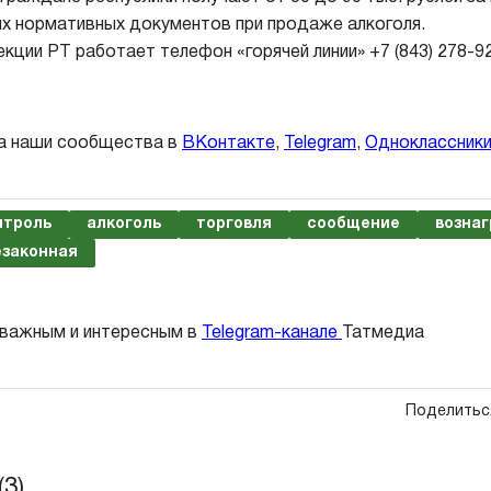
ях нормативных документов при продаже алкоголя.
кции РТ работает телефон «горячей линии» +7 (843) 278-92
а наши сообщества в
ВКонтакте
,
Telegram
,
Одноклассник
нтроль
алкоголь
торговля
сообщение
возна
езаконная
 важным и интересным в
Telegram-канале
Татмедиа
Поделитьс
3)