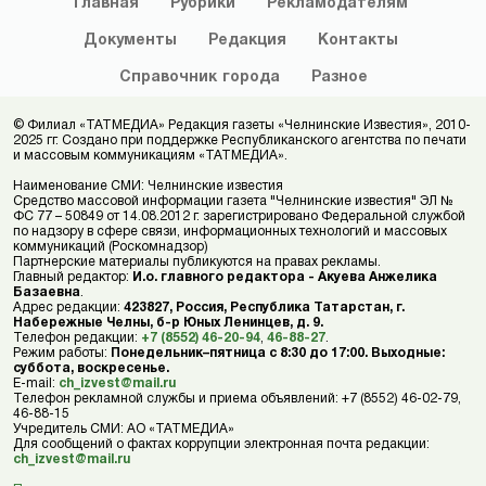
Главная
Рубрики
Рекламодателям
Документы
Редакция
Контакты
Справочник
города
Разное
© Филиал «ТАТМЕДИА» Редакция газеты «Челнинские Известия», 2010-
2025 гг. Создано при поддержке Республиканского агентства по печати
и массовым коммуникациям «ТАТМЕДИА».
Наименование СМИ: Челнинские известия
Средство массовой информации газета "Челнинские известия" ЭЛ №
ФС 77 – 50849 от 14.08.2012 г. зарегистрировано Федеральной службой
по надзору в сфере связи, информационных технологий и массовых
коммуникаций (Роскомнадзор)
Партнерские материалы публикуются на правах рекламы.
Главный редактор:
И.о. главного редактора - Акуева Анжелика
Базаевна
.
Адрес редакции:
423827, Россия, Республика Татарстан, г.
Набережные Челны, б-р Юных Ленинцев, д. 9.
Телефон редакции:
+7 (8552) 46-20-94
,
46-88-27
.
Режим работы:
Понедельник–пятница с 8:30 до 17:00. Выходные:
суббота, воскресенье.
E-mail:
ch_izvest@mail.ru
Телефон рекламной службы и приема объявлений: +7 (8552) 46-02-79,
46-88-15
Учредитель СМИ: АО «ТАТМЕДИА»
Для сообщений о фактах коррупции электронная почта редакции:
ch_izvest@mail.ru